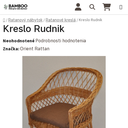
Prejsť na obsah
Hľadať
NÁKU
Domov
Kreslo Rudnik
/
Ratanový nábytok
/
Ratanové kreslá
/
Kreslo Rudnik
Priemerné hodnotenie produktu je 0,0 z 5 hviezdičiek.
Neohodnotené
Podrobnosti hodnotenia
Značka:
Orient Rattan