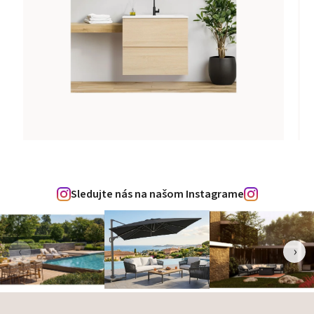
Sledujte nás na našom Instagrame
‹
›
Zápätie