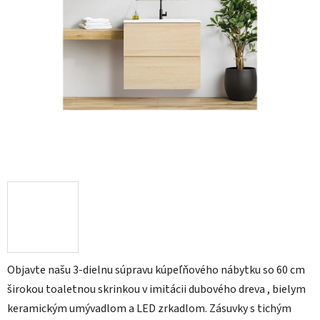
Objavte našu 3-dielnu súpravu kúpeľňového nábytku so 60 cm
širokou toaletnou skrinkou v imitácii dubového dreva , bielym
keramickým umývadlom a LED zrkadlom. Zásuvky s tichým