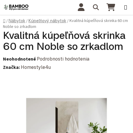
Prejsť na obsah
Hľadať
NÁKU
Domov
Kvalitná kúpeľňová skrinka 60 cm
/
Nábytok
/
Kúpeľňový nábytok
/
Noble so zrkadlom
Kvalitná kúpeľňová skrinka
60 cm Noble so zrkadlom
Priemerné hodnotenie produktu je 0,0 z 5 hviezdičiek.
Neohodnotené
Podrobnosti hodnotenia
Značka:
Homestyle4u