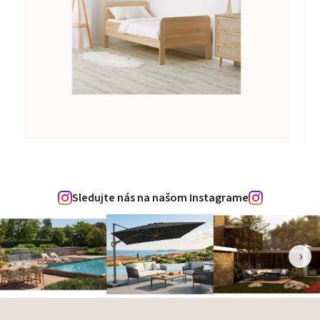
Sledujte nás na našom Instagrame
‹
›
Zápätie