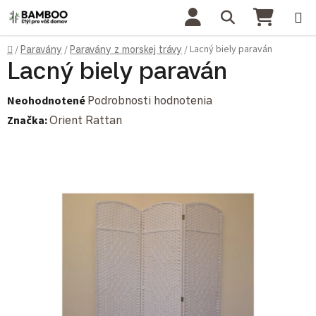
Prejsť na obsah
Hľadať
NÁKU
Domov
Lacný biely paraván
/
Paravány
/
Paravány z morskej trávy
/
Lacný biely paraván
Priemerné hodnotenie produktu je 0,0 z 5 hviezdičiek.
Neohodnotené
Podrobnosti hodnotenia
Značka:
Orient Rattan