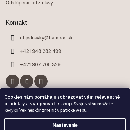
Odstúpenie od zmluvy
Kontakt
objednavky
@
bamboo.sk
+421 948 282 499
+421 907 706 329
Cookies nám pomáhajú zobrazovať vám relevantné
Facebook
produkty a vylepšovať e-shop.
Svoju voľbu môžete
kedykoľvek neskôr zmeniť v pätičke webu.
Nastavenie