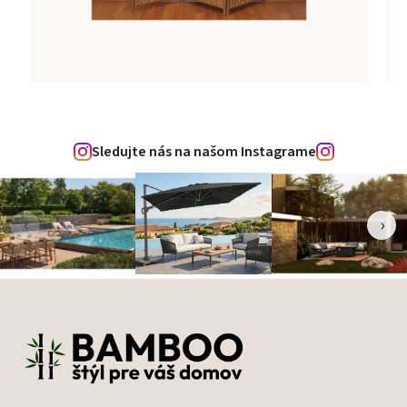
Sledujte nás na našom Instagrame
‹
›
Zápätie