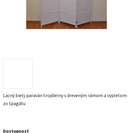
Lacný biely paraván trojdielny s dreveným rámom a výpletom
zo špagátu
Dostupnosť