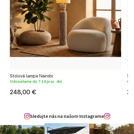
Stolová lampa Nairobi
Sto
Odosielame do 7-14 prac. dní
Odo
248,00 €
24
Sledujte nás na našom Instagrame