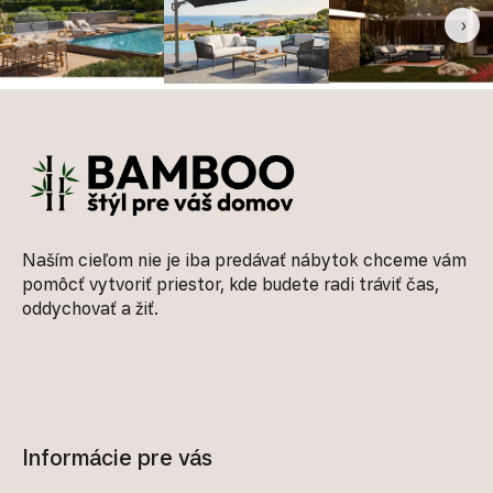
‹
›
Zápätie
Naším cieľom nie je iba predávať nábytok chceme vám
pomôcť vytvoriť priestor, kde budete radi tráviť čas,
oddychovať a žiť.
Informácie pre vás