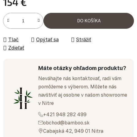
154 €
Jednotková cena:
DO KOŠÍKA
Tlač
Opýtať sa
Strážiť
Zdieľať
Máte otázky ohľadom produktu?
Neváhajte nás kontaktovať, radi vám
pomôžeme s výberom. Môžete nás
navštíviť aj osobne v našom showroome
v Nitre
+421 948 282 499
obchod@bamboo.sk
Cabajská 42, 949 01 Nitra