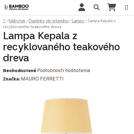
Prejsť na obsah
Hľadať
NÁKU
Domov
Lampa Kepala z
/
Nábytok
/
Doplnky do interiéru
/
Lampy
/
recyklovaného teakového dreva
Lampa Kepala z
recyklovaného teakového
dreva
Priemerné hodnotenie produktu je 0,0 z 5 hviezdičiek.
Neohodnotené
Podrobnosti hodnotenia
Značka:
MAURO FERRETTI