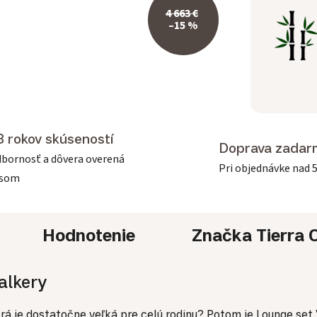
4 663 €
–15 %
3 rokov skúseností
Doprava zadar
bornosť a dôvera overená
Pri objednávke nad 
asom
Hodnotenie
Značka
Tierra 
alkery
á je dostatočne veľká pre celú rodinu? Potom je Lounge set V