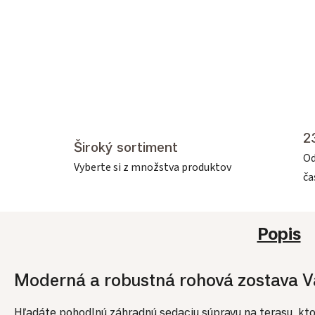
2
Široký sortiment
Od
Vyberte si z množstva produktov
č
Popis
Moderná a robustná rohová zostava V
Hľadáte pohodlnú záhradnú sedaciu súpravu na terasu, ktor