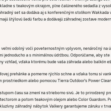
základne s teakovým okrajom, plne čalúneného sedadla z vyso
Záhradný set sa dodáva aj s konferenčným stolíkom Wakkada
majú štýlovú šedú farbu a dodávajú záhradnej zostave modern
je veľmi odolný voči poveternostným vplyvom, nenáročný na úd
eľmi jednoducho a s minimálnou údržbou. Odporúčame, aby ste 
ny vzhľad, vďaka ktorému bude vaša záhrada alebo balkón ešt
ďovej prehánke a pomerne rýchlo schne a vďaka tomu si van
im prostriedkom alebo pomocou Tierra Outdoor's Power Clea
tupom času sa zmení na strieborno sivú. Je to prirodzený pr
otectorom a potom teakovým olejom alebo Color Guardom. Pre 
luzívny záhradný nábytok Valkery garantujeme záruku v trva