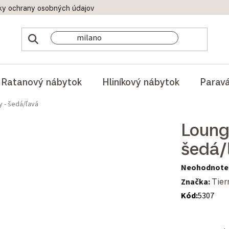
ky ochrany osobných údajov
Doprava a platby
Reklamač
Ratanový nábytok
Hliníkový nábytok
Parav
 - šedá/ľavá
Loung
šedá/
Priemerné hod
Neohodnote
Značka:
Tier
Kód:
5307