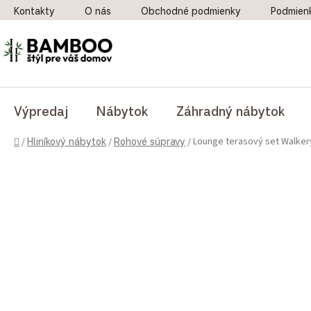
Prejsť na obsah
Kontakty
O nás
Obchodné podmienky
Podmien
Výpredaj
Nábytok
Záhradný nábytok
Domov
Lounge terasový set Walkery
/
Hliníkový nábytok
/
Rohové súpravy
/