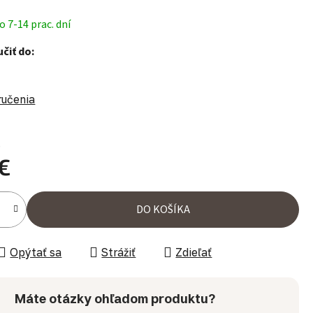
 7-14 prac. dní
čiť do:
ručenia
%
€
ena:
DO KOŠÍKA
Opýtať sa
Strážiť
Zdieľať
Máte otázky ohľadom produktu?