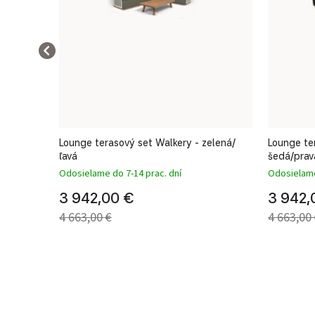
va crema
Lounge terasový set Walkery - zelená/
Lounge te
ľavá
šedá/prav
Odosielame do 7-14 prac. dní
Odosielame
3 942,00 €
3 942,
4 663,00 €
4 663,00