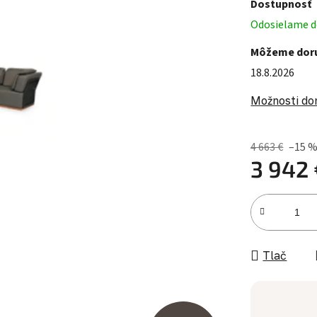
Dostupnosť
Odosielame do
Môžeme doru
18.8.2026
Možnosti do
4 663 €
–15 
3 942 
Jednotková c
Tlač