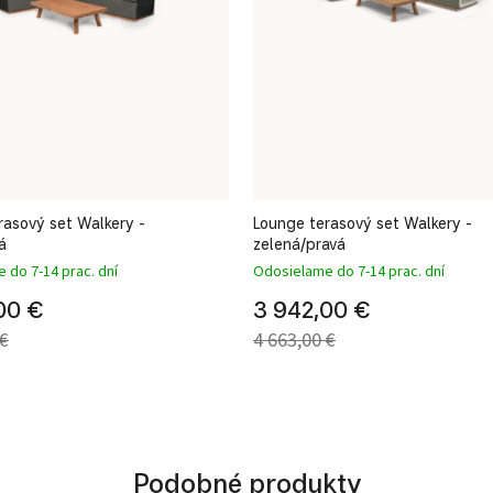
rasový set Walkery -
Lounge terasový set Walkery -
á
zelená/pravá
 do 7-14 prac. dní
Odosielame do 7-14 prac. dní
00 €
3 942,00 €
 €
4 663,00 €
Podobné produkty