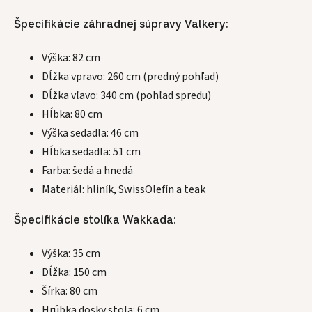
Špecifikácie záhradnej súpravy Valkery:
Výška: 82 cm
Dĺžka vpravo: 260 cm (predný pohľad)
Dĺžka vľavo: 340 cm (pohľad spredu)
Hĺbka: 80 cm
Výška sedadla: 46 cm
Hĺbka sedadla: 51 cm
Farba: šedá a hnedá
Materiál: hliník, SwissOlefín a teak
Špecifikácie stolíka Wakkada:
Výška: 35 cm
Dĺžka: 150 cm
Šírka: 80 cm
Hrúbka dosky stola: 6 cm