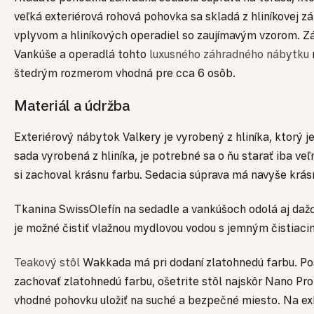
veľká exteriérová rohová pohovka sa skladá z hliníkovej 
vplyvom a hliníkových operadiel so zaujímavým vzorom. 
Vankúše a operadlá tohto
luxusného záhradného nábytku
štedrým rozmerom vhodná pre cca 6 osôb.
Materiál a údržba
Exteriérový nábytok Valkery je vyrobený z hliníka, ktorý 
sada vyrobená z hliníka, je potrebné sa o ňu starať iba v
si zachoval krásnu farbu. Sedacia súprava má navyše krás
Tkanina SwissOlefín na sedadle a vankúšoch odolá aj daž
je možné čistiť vlažnou mydlovou vodou s jemným čistiac
Teakový stôl
Wakkada má pri dodaní zlatohnedú farbu. Pos
zachovať zlatohnedú farbu, ošetrite stôl najskôr Nano Pr
vhodné pohovku uložiť na suché a bezpečné miesto. Na exk