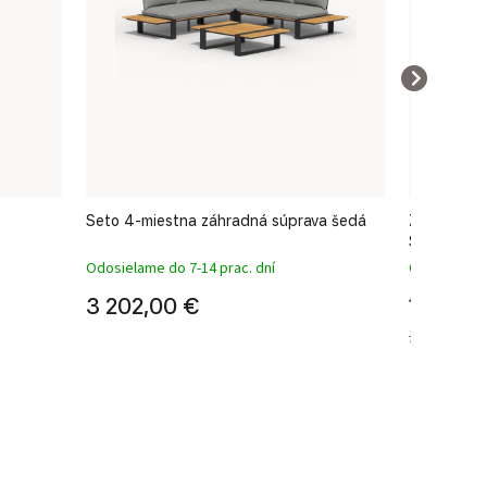
Seto 4-miestna záhradná súprava šedá
Záhradná h
SERGIO ant
Odosielame do 7-14 prac. dní
Odosielame 
3 202,00 €
1 586,
1 876,00 