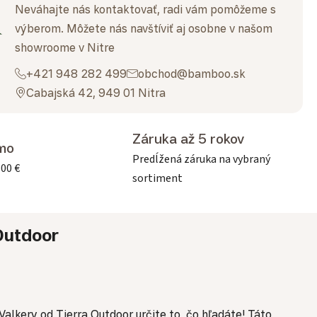
Neváhajte nás kontaktovať, radi vám pomôžeme s
výberom. Môžete nás navštíviť aj osobne v našom
showroome v Nitre
+421 948 282 499
obchod@bamboo.sk
Cabajská 42, 949 01 Nitra
Záruka až 5 rokov
mo
Predĺžená záruka na vybraný
500 €
sortiment
Outdoor
alkery od Tierra Outdoor určite to, čo hľadáte! Táto