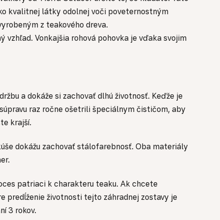
ko kvalitnej látky odolnej voči poveternostným
 vyrobeným z teakového dreva.
ý vzhľad. Vonkajšia rohová pohovka je vďaka svojim
ržbu a dokáže si zachovať dlhú životnosť. Keďže je
súpravu raz ročne ošetrili špeciálnym čističom, aby
e krajší.
kúše dokážu zachovať stálofarebnosť. Oba materiály
ner.
oces patriaci k charakteru teaku. Ak chcete
predĺženie životnosti tejto záhradnej zostavy je
ní 3 rokov.