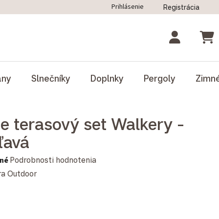
Prihlásenie
Registrácia
ný poriadok
Blog
Odstúpenie od zmluvy
NÁK
ány
Slnečníky
Doplnky
Pergoly
Zimn
e terasový set Walkery -
ľavá
notenie produktu je 0,0 z 5 hviezdičiek.
né
Podrobnosti hodnotenia
ra Outdoor