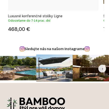
Luxusné konferenčné stolíky Ligne
Set
Odosielame do 7-14 prac. dní
Odo
468,00 €
71
Sledujte nás na našom Instagrame
‹
›
Zápätie