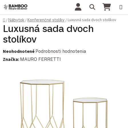
Prejsť na obsah
Hľadať
NÁKU
Domov
Luxusná sada dvoch stolíkov
/
Nábytok
/
Konferenčné stolíky
/
Luxusná sada dvoch
stolíkov
Priemerné hodnotenie produktu je 0,0 z 5 hviezdičiek.
Neohodnotené
Podrobnosti hodnotenia
Značka:
MAURO FERRETTI