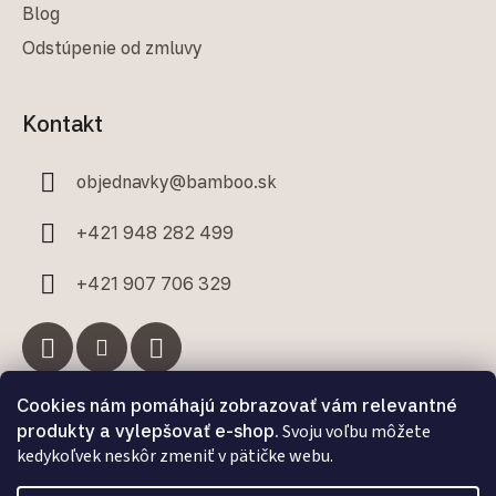
Blog
Odstúpenie od zmluvy
Kontakt
objednavky
@
bamboo.sk
+421 948 282 499
+421 907 706 329
Cookies nám pomáhajú zobrazovať vám relevantné
Facebook
produkty a vylepšovať e-shop.
Svoju voľbu môžete
kedykoľvek neskôr zmeniť v pätičke webu.