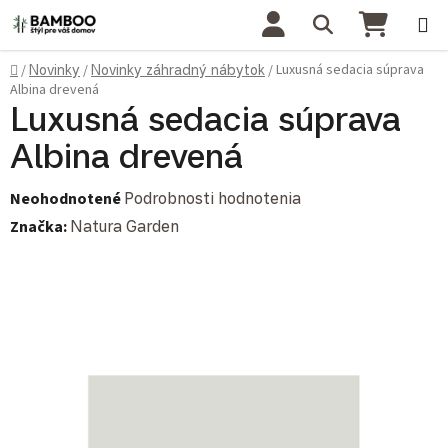
Prejsť na obsah
Hľadať
NÁKU
Domov
Luxusná sedacia súprava
/
Novinky
/
Novinky záhradný nábytok
/
Albina drevená
Luxusná sedacia súprava
Albina drevená
Priemerné hodnotenie produktu je 0,0 z 5 hviezdičiek.
Neohodnotené
Podrobnosti hodnotenia
Značka:
Natura Garden