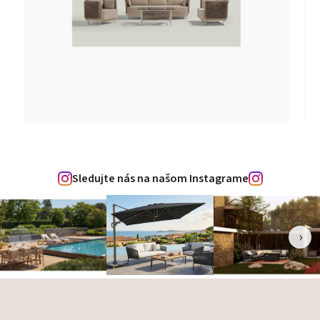
Sledujte nás na našom Instagrame
‹
›
Zápätie