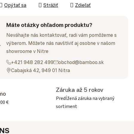
Opýtať sa
Strážiť
Zdieľať
Máte otázky ohľadom produktu?
Neváhajte nás kontaktovať, radi vám pomôžeme s
výberom. Môžete nás navštíviť aj osobne v našom
showroome v Nitre
+421 948 282 499
obchod@bamboo.sk
Cabajská 42, 949 01 Nitra
Záruka až 5 rokov
mo
Predĺžená záruka na vybraný
500 €
sortiment
NS