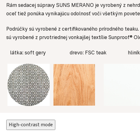
Rám sedacej súpravy SUNS MERANO je vyrobený z nehrdza
oceľ tiež ponúka vynikajúcu odolnosť voči všetkým pove
Podrúčky sú vyrobené z certifikovaného prírodného teaku
sú vyrobené z prvotriednej vonkajšej textílie Sunproof® Ol
látka: soft gery drevo: FSC teak hliník: m
High-contrast mode