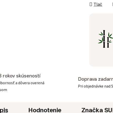
Tlač
3 rokov skúseností
Doprava zadar
bornosť a dôvera overená
Pri objednávke nad 
asom
pis
Hodnotenie
Značka
SU