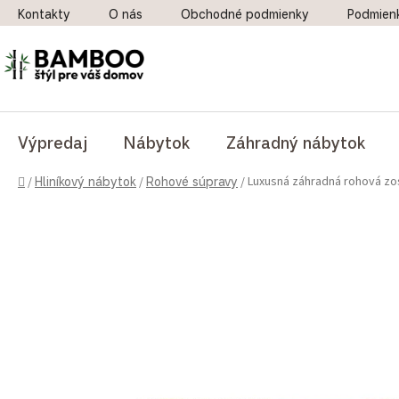
Prejsť na obsah
Kontakty
O nás
Obchodné podmienky
Podmien
Výpredaj
Nábytok
Záhradný nábytok
Domov
Luxusná záhradná rohová zo
/
Hliníkový nábytok
/
Rohové súpravy
/