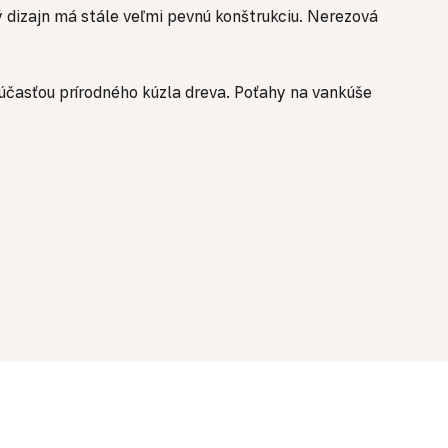
ký dizajn má stále veľmi pevnú konštrukciu.
Nerezová
súčasťou prírodného kúzla dreva. Poťahy na vankúše