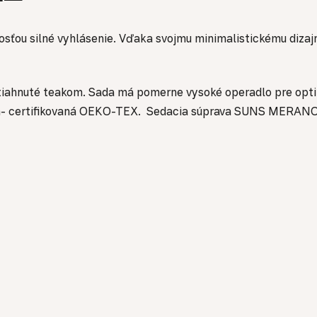
sťou silné vyhlásenie.
Vďaka svojmu minimalistickému dizaj
otiahnuté teakom.
Sada má pomerne vysoké operadlo pre opti
n-
certifikovaná OEKO-TEX.
Sedacia súprava SUNS MERANO v