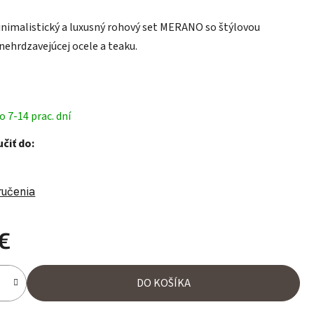
nimalistický a luxusný rohový set MERANO so štýlovou
ehrdzavejúcej ocele a teaku.
 7-14 prac. dní
čiť do:
ručenia
€
ena:
DO KOŠÍKA