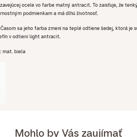
vejúcej ocele vo farbe matný antracit.
To zaisťuje, že ten
ternostným podmienkam a má dlhú životnosť.
.
Časom sa jeho farba zmení na teplé odtiene šedej, ktorá je 
efín v odtieni
light antracit
.
at. biela
Mohlo by Vás zaujímať