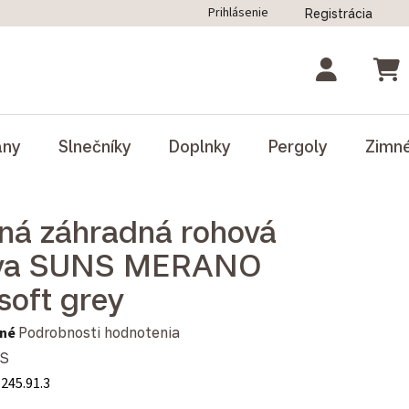
Prihlásenie
Registrácia
ný poriadok
Blog
Odstúpenie od zmluvy
NÁK
ány
Slnečníky
Doplnky
Pergoly
Zimn
ná záhradná rohová
ava SUNS MERANO
soft grey
notenie produktu je 0,0 z 5 hviezdičiek.
né
Podrobnosti hodnotenia
S
.245.91.3