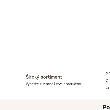
2
Široký sortiment
Od
Vyberte si z množstva produktov
č
Po