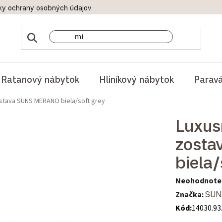
ky ochrany osobných údajov
Doprava a platby
Reklamač
Ratanový nábytok
Hliníkový nábytok
Parav
stava SUNS MERANO biela/soft grey
Luxus
zost
biela/
Priemerné hod
Neohodnote
Značka:
SUN
Kód:
14030.93