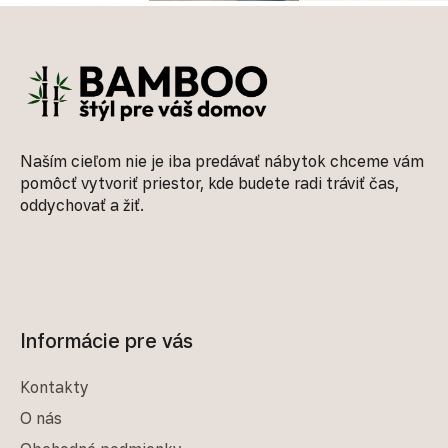
Zápätie
Naším cieľom nie je iba predávať nábytok chceme vám
pomôcť vytvoriť priestor, kde budete radi tráviť čas,
oddychovať a žiť.
Informácie pre vás
Kontakty
O nás