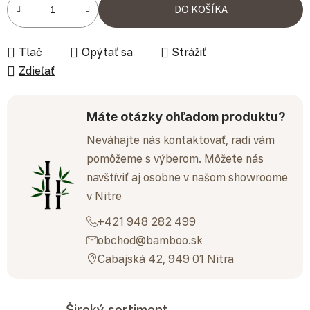
Jednotková cena:
DO KOŠÍKA
Tlač
Opýtať sa
Strážiť
Zdieľať
Máte otázky ohľadom produktu?
Neváhajte nás kontaktovať, radi vám
pomôžeme s výberom. Môžete nás
navštíviť aj osobne v našom showroome
v Nitre
+421 948 282 499
obchod@bamboo.sk
Cabajská 42, 949 01 Nitra
Široký sortiment