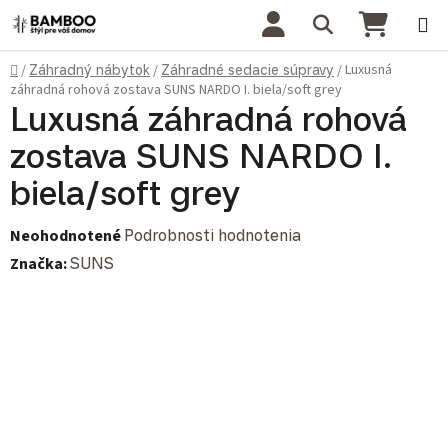
Prejsť na obsah
Hľadať
NÁKU
Domov
Luxusná
/
Záhradný nábytok
/
Záhradné sedacie súpravy
/
záhradná rohová zostava SUNS NARDO I. biela/soft grey
Luxusná záhradná rohová
zostava SUNS NARDO I.
biela/soft grey
Priemerné hodnotenie produktu je 0,0 z 5 hviezdičiek.
Neohodnotené
Podrobnosti hodnotenia
Značka:
SUNS