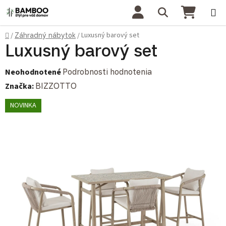
Prejsť na obsah
Hľadať
NÁKU
Domov
Luxusný barový set
/
Záhradný nábytok
/
Luxusný barový set
Priemerné hodnotenie produktu je 0,0 z 5 hviezdičiek.
Neohodnotené
Podrobnosti hodnotenia
Značka:
BIZZOTTO
NOVINKA