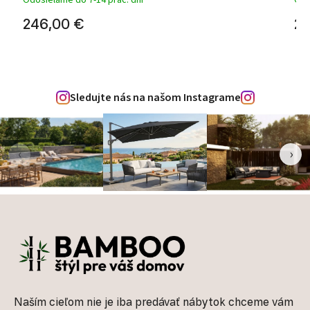
Odosielame do 7-14 prac. dní
Odo
246,00 €
25
Sledujte nás na našom Instagrame
‹
›
Zápätie
Naším cieľom nie je iba predávať nábytok chceme vám