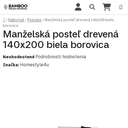
Prejsť na obsah
Hľadať
NÁKU
Domov
Manželská posteľ drevená 140x200 biela
/
Nábytok
/
Postele
/
borovica
Manželská posteľ drevená
140x200 biela borovica
Priemerné hodnotenie produktu je 0,0 z 5 hviezdičiek.
Neohodnotené
Podrobnosti hodnotenia
Značka:
Homestyle4u