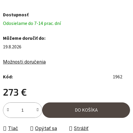
Dostupnosť
Odosielame do 7-14 prac. dní
Môžeme doručiť do:
19.8.2026
Možnosti doručenia
Kód:
1962
273 €
Jednotková cena:
DO KOŠÍKA
Tlač
Opýtať sa
Strážiť