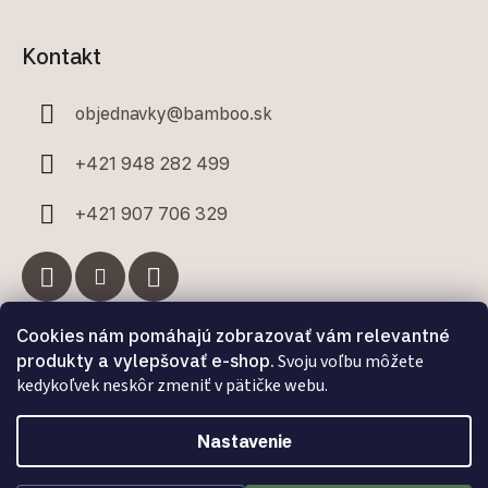
Kontakt
objednavky
@
bamboo.sk
+421 948 282 499
+421 907 706 329
Cookies nám pomáhajú zobrazovať vám relevantné
Facebook
produkty a vylepšovať e-shop.
Svoju voľbu môžete
kedykoľvek neskôr zmeniť v pätičke webu.
Nastavenie