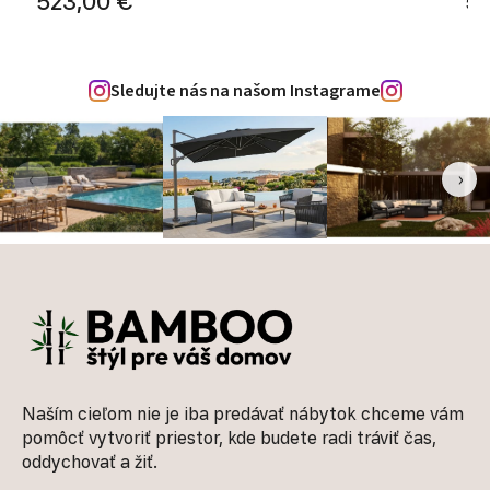
523,00 €
56
Sledujte nás na našom Instagrame
‹
›
Zápätie
Naším cieľom nie je iba predávať nábytok chceme vám
pomôcť vytvoriť priestor, kde budete radi tráviť čas,
oddychovať a žiť.