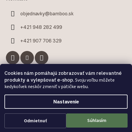
objednavky
@
bamboo.sk
+421 948 282 499
+421 907 706 329
Cookies nám pomáhajú zobrazovať vám relevantné
Facebook
produkty a vylepšovať e-shop.
Svoju voľbu môžete
kedykoľvek neskôr zmeniť v pätičke webu.
Nastavenie
Vytvoril Shoptet Premium
a
Adatelier
Súhlasím
Odmietnuť
Copyright 2026
Bamboo.sk
. Všetky práva vyhradené.
Upraviť nastavenie cookies