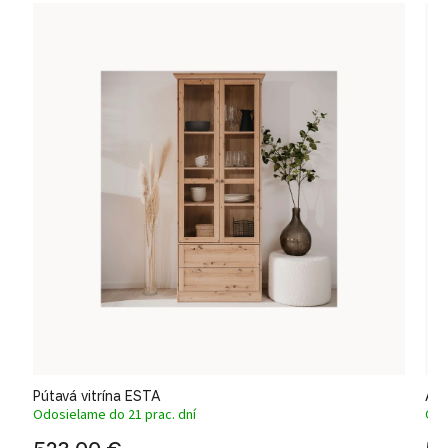
Pútavá vitrína ESTA
Ant
Odosielame do 21 prac. dní
Odo