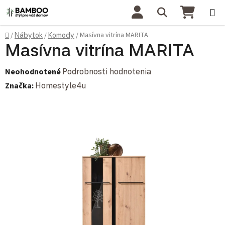
Prejsť na obsah
Hľadať
NÁKU
Domov
Masívna vitrína MARITA
/
Nábytok
/
Komody
/
Masívna vitrína MARITA
Priemerné hodnotenie produktu je 0,0 z 5 hviezdičiek.
Neohodnotené
Podrobnosti hodnotenia
Značka:
Homestyle4u