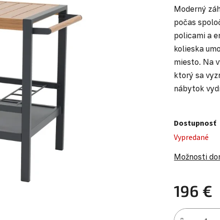
Moderný záh
počas spoloč
policami a e
kolieska um
miesto. Na v
ktorý sa vyz
nábytok vydr
Dostupnosť
Vypredané
Možnosti do
196 €
Jednotková c