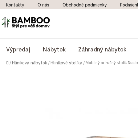
Prejsť na obsah
Kontakty
O nás
Obchodné podmienky
Podmien
Výpredaj
Nábytok
Záhradný nábytok
Domov
Mobilný príručný stolík Duis
/
Hliníkový nábytok
/
Hliníkové stolíky
/