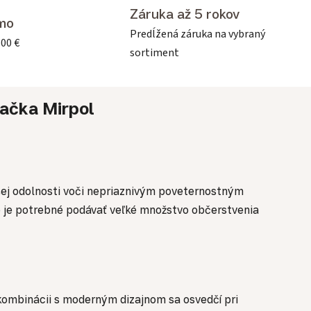
Záruka až 5 rokov
mo
Predĺžená záruka na vybraný
500 €
sortiment
ačka
Mirpol
šej odolnosti voči nepriaznivým poveternostným
e je potrebné podávať veľké množstvo občerstvenia
 kombinácii s moderným dizajnom sa osvedčí pri