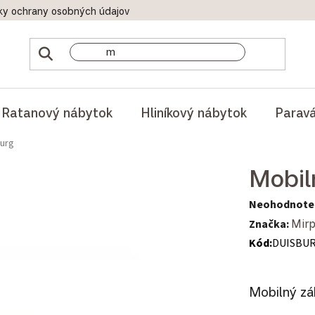
ky ochrany osobných údajov
Doprava a platby
Reklamač
Ratanový nábytok
Hliníkový nábytok
Parav
burg
Mobil
Priemerné hod
Neohodnote
Značka:
Mirp
Kód:
DUISBU
Mobilný zá