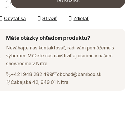
DO KOŠÍKA
Opýtať sa
Strážiť
Zdieľať
Máte otázky ohľadom produktu?
Neváhajte nás kontaktovať, radi vám pomôžeme s
výberom. Môžete nás navštíviť aj osobne v našom
showroome v Nitre
+421 948 282 499
obchod@bamboo.sk
Cabajská 42, 949 01 Nitra