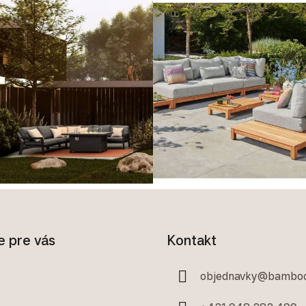
e pre vás
Kontakt
objednavky
@
bamboo