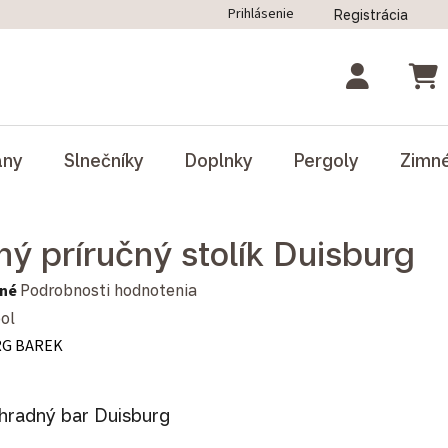
Prihlásenie
Registrácia
ný poriadok
Blog
Odstúpenie od zmluvy
NÁK
ány
Slnečníky
Doplnky
Pergoly
Zimn
ný príručný stolík Duisburg
notenie produktu je 0,0 z 5 hviezdičiek.
né
Podrobnosti hodnotenia
ol
RG BAREK
hradný bar Duisburg