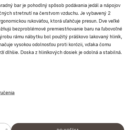
radný bar je pohodlný spôsob podávania jedál a nápojov
ných stretnutí na čerstvom vzduchu. Je vybavený 2
rgonomickou rukoväťou, ktorá uľahčuje presun. Dve veľké
ožňujú bezproblémové premiestňovanie baru na ľubovoľné
ýrobu rámu nábytku bol použitý práškovo lakovaný hliník,
načuje vysokou odolnosťou proti korózii, vďaka čomu
ží dlhšie. Doska z hliníkových dosiek je odolná a stabilná.
ručenia
ena: