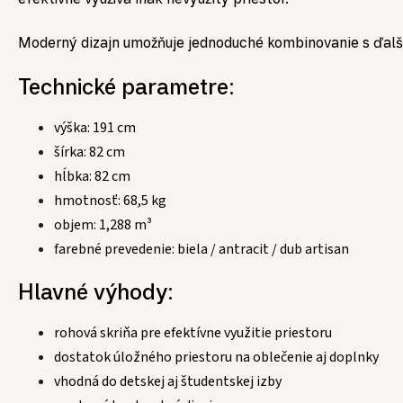
Moderný dizajn umožňuje jednoduché kombinovanie s ďalším
Technické parametre:
výška: 191 cm
šírka: 82 cm
hĺbka: 82 cm
hmotnosť: 68,5 kg
objem: 1,288 m³
farebné prevedenie: biela / antracit / dub artisan
Hlavné výhody:
rohová skriňa pre efektívne využitie priestoru
dostatok úložného priestoru na oblečenie aj doplnky
vhodná do detskej aj študentskej izby