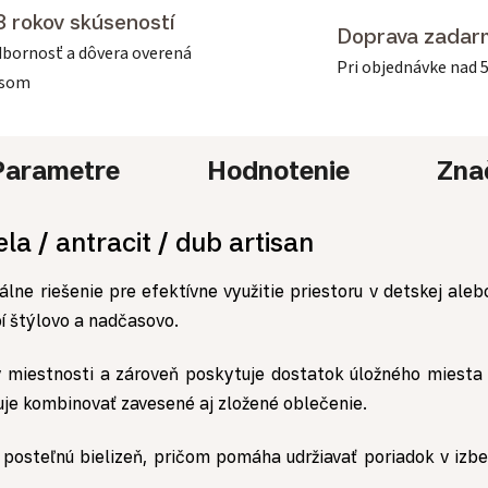
3 rokov skúseností
Doprava zadar
bornosť a dôvera overená
Pri objednávke nad 
asom
Parametre
Hodnotenie
Zna
la / antracit / dub artisan
álne riešenie pre efektívne využitie priestoru v detskej aleb
í štýlovo a nadčasovo.
 miestnosti a zároveň poskytuje dostatok úložného miesta 
uje kombinovať zavesené aj zložené oblečenie.
posteľnú bielizeň, pričom pomáha udržiavať poriadok v izbe