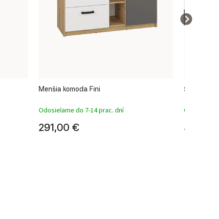
Menšia komoda Fini
Študentská
Odosielame do 7-14 prac. dní
Odosielame 
291,00 €
323,00