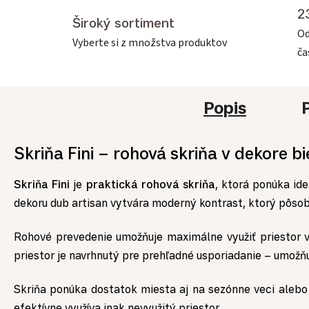
2
Široký sortiment
Od
Vyberte si z množstva produktov
č
Popis
Skriňa Fini – rohová skriňa v dekore bie
Skriňa Fini
je
praktická rohová skriňa
, ktorá ponúka ide
dekoru dub artisan vytvára moderný kontrast, ktorý pôsob
Rohové prevedenie umožňuje maximálne využiť priestor v
priestor je navrhnutý pre prehľadné usporiadanie – umožň
Skriňa ponúka dostatok miesta aj na sezónne veci alebo 
efektívne využíva inak nevyužitý priestor.