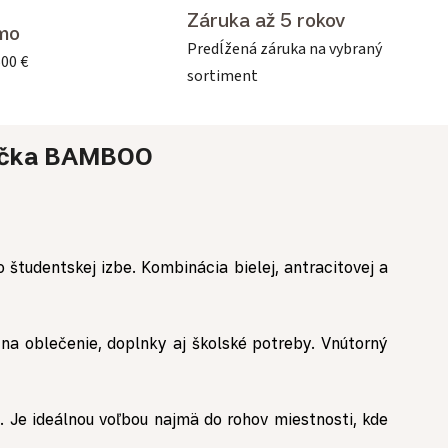
Záruka až 5 rokov
mo
Predĺžená záruka na vybraný
500 €
sortiment
čka
BAMBOO
o študentskej izbe. Kombinácia bielej, antracitovej a
na oblečenie, doplnky aj školské potreby. Vnútorný
. Je ideálnou voľbou najmä do rohov miestnosti, kde