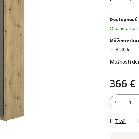
Dostupnosť
Odosielame do
Môžeme doru
19.8.2026
Možnosti do
366 €
Jednotková c
Tlač