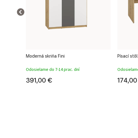
Moderná skriňa Fini
Písací stô
Odosielame do 7-14 prac. dní
Odosielame
391,00 €
174,00