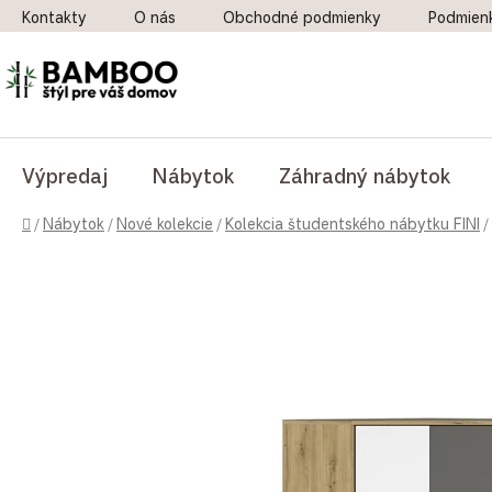
Prejsť na obsah
Kontakty
O nás
Obchodné podmienky
Podmien
Výpredaj
Nábytok
Záhradný nábytok
Domov
/
Nábytok
/
Nové kolekcie
/
Kolekcia študentského nábytku FINI
/