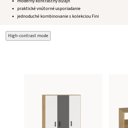
moderný kontrastný dizajn
praktické vnútorné usporiadanie
jednoduché kombinovanie s kolekciou Fini
High-contrast mode