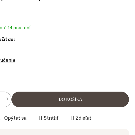
 7-14 prac. dní
čiť do:
ručenia
ena:
DO KOŠÍKA
Opýtať sa
Strážiť
Zdieľať