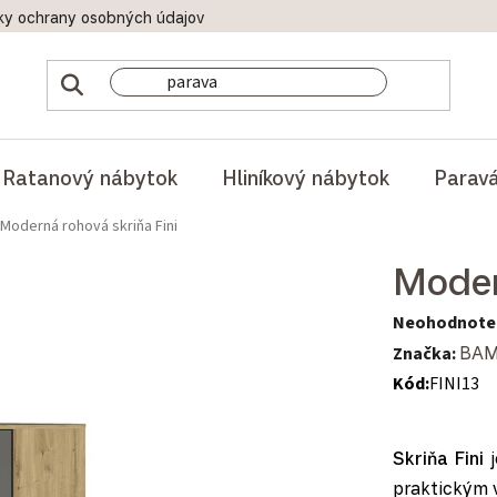
ky ochrany osobných údajov
Doprava a platby
Reklamač
Ratanový nábytok
Hliníkový nábytok
Parav
Moderná rohová skriňa Fini
Moder
Priemerné hod
Neohodnote
Značka:
BA
Kód:
FINI13
Skriňa Fini
j
praktickým 