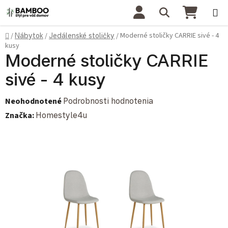
Prejsť na obsah
Hľadať
NÁKU
Domov
Moderné stoličky CARRIE sivé - 4
/
Nábytok
/
Jedálenské stoličky
/
kusy
Moderné stoličky CARRIE
sivé - 4 kusy
Priemerné hodnotenie produktu je 0,0 z 5 hviezdičiek.
Neohodnotené
Podrobnosti hodnotenia
Značka:
Homestyle4u