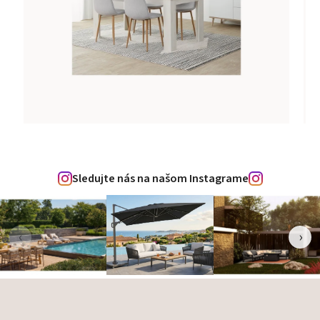
Sledujte nás na našom Instagrame
‹
›
Zápätie