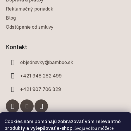
Reklamačný poriadok
Blog
Odstúpenie od zmluvy
Kontakt
objednavky
@
bamboo.sk
+421 948 282 499
+421 907 706 329
Cookies nám pomáhajú zobrazovať vám relevantné
Facebook
produkty a vylepšovať e-shop.
Svoju voľbu môžete