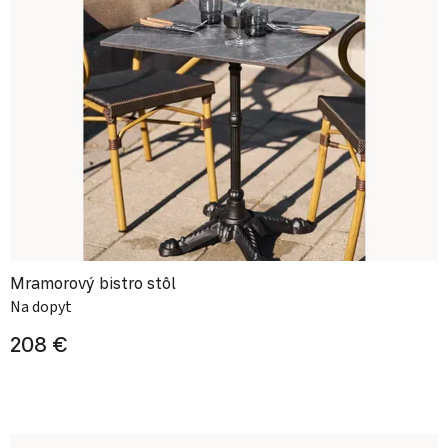
Mramorový bistro stôl
Na dopyt
208 €