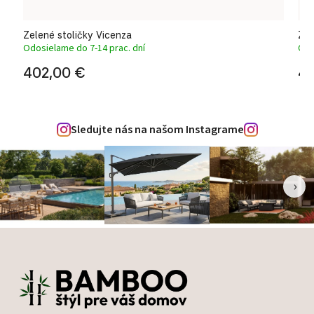
Zelené stoličky Vicenza
Zel
Odosielame do 7-14 prac. dní
Odo
402,00 €
42
Sledujte nás na našom Instagrame
‹
›
Zápätie