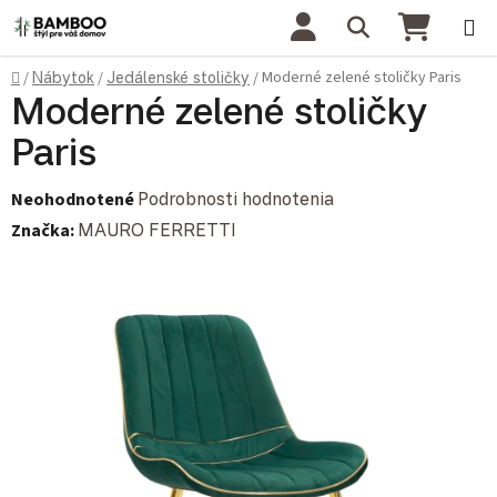
Prejsť na obsah
Hľadať
NÁKU
Domov
Moderné zelené stoličky Paris
/
Nábytok
/
Jedálenské stoličky
/
Moderné zelené stoličky
Paris
Priemerné hodnotenie produktu je 0,0 z 5 hviezdičiek.
Neohodnotené
Podrobnosti hodnotenia
Značka:
MAURO FERRETTI