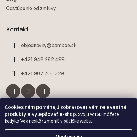
Odstúpenie od zmluvy
Kontakt
objednavky
@
bamboo.sk
+421 948 282 499
+421 907 706 329
Cookies nám pomáhajú zobrazovať vám relevantné
Facebook
produkty a vylepšovať e-shop.
Svoju voľbu môžete
kedykoľvek neskôr zmeniť v pätičke webu.
Nastavenie