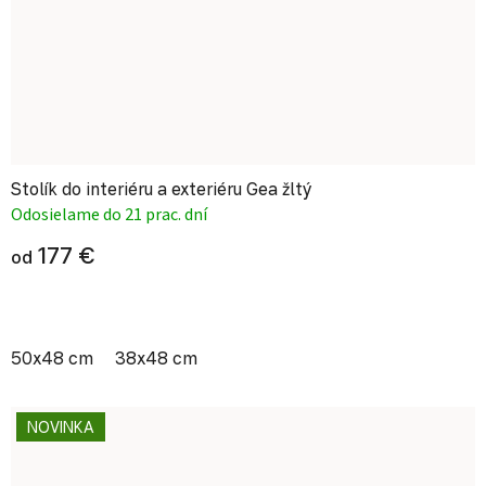
Stolík do interiéru a exteriéru Gea žltý
Odosielame do 21 prac. dní
177 €
od
50x48 cm
38x48 cm
NOVINKA