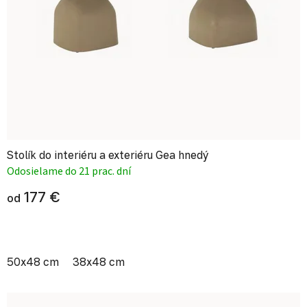
Stolík do interiéru a exteriéru Gea hnedý
Odosielame do 21 prac. dní
177 €
od
50x48 cm
38x48 cm