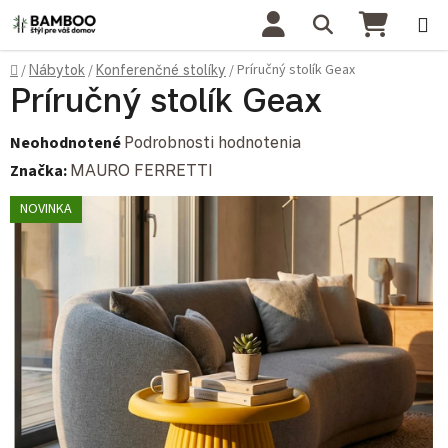
Prejsť na obsah
Hľadať
NÁKU
Domov
Príručný stolík Geax
/
Nábytok
/
Konferenčné stolíky
/
Príručný stolík Geax
Priemerné hodnotenie produktu je 0,0 z 5 hviezdičiek.
Neohodnotené
Podrobnosti hodnotenia
Značka:
MAURO FERRETTI
NOVINKA