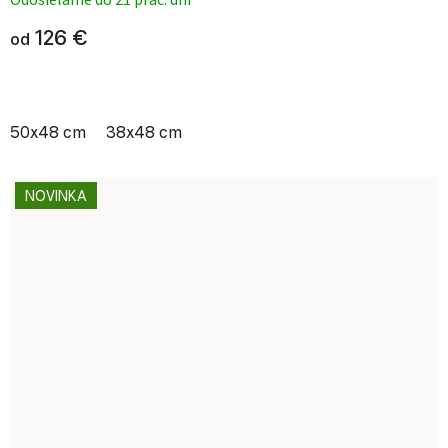
Odosielame do 21 prac. dní
126 €
od
50x48 cm
38x48 cm
NOVINKA