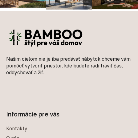
Zápätie
Naším cieľom nie je iba predávať nábytok chceme vám
pomôcť vytvoriť priestor, kde budete radi tráviť čas,
oddychovať a žiť.
Informácie pre vás
Kontakty
O nás