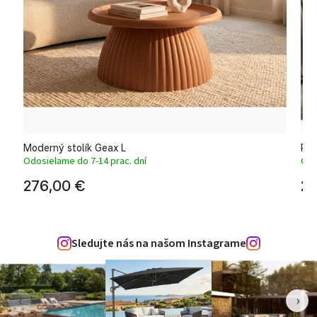
Moderný stolík Geax L
Prí
Odosielame do 7-14 prac. dní
Odo
276,00 €
23
Sledujte nás na našom Instagrame
‹
›