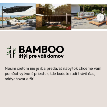
‹
›
Zápätie
Naším cieľom nie je iba predávať nábytok chceme vám
pomôcť vytvoriť priestor, kde budete radi tráviť čas,
oddychovať a žiť.