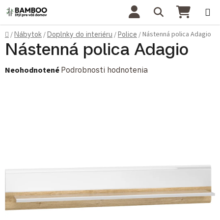
Prejsť na obsah
Hľadať
NÁKU
Domov
Nástenná polica Adagio
/
Nábytok
/
Doplnky do interiéru
/
Police
/
Nástenná polica Adagio
Priemerné hodnotenie produktu je 0,0 z 5 hviezdičiek.
Neohodnotené
Podrobnosti hodnotenia