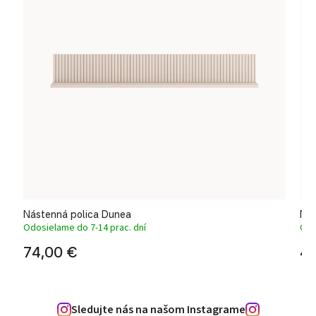
Nástenná polica Dunea
Nás
Odosielame do 7-14 prac. dní
Odo
74,00 €
46
Sledujte nás na našom Instagrame