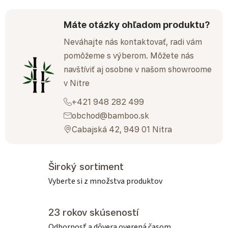
Máte otázky ohľadom produktu?
Neváhajte nás kontaktovať, radi vám
pomôžeme s výberom. Môžete nás
navštíviť aj osobne v našom showroome
v Nitre
+421 948 282 499
obchod@bamboo.sk
Cabajská 42, 949 01 Nitra
Široký sortiment
Vyberte si z množstva produktov
23 rokov skúseností
Odbornosť a dôvera overená časom