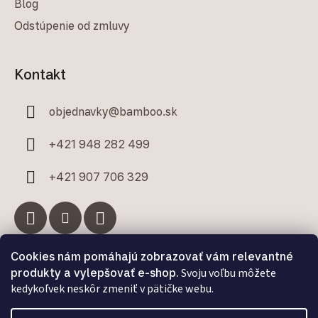
Blog
Odstúpenie od zmluvy
Kontakt
objednavky
@
bamboo.sk
+421 948 282 499
+421 907 706 329
Cookies nám pomáhajú zobrazovať vám relevantné
Facebook
produkty a vylepšovať e-shop.
Svoju voľbu môžete
kedykoľvek neskôr zmeniť v pätičke webu.