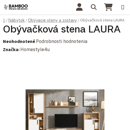
Prejsť na obsah
Hľadať
NÁKU
Domov
Obývačková stena LAURA
/
Nábytok
/
Obývacie steny a zostavy
/
Obývačková stena LAURA
Priemerné hodnotenie produktu je 0,0 z 5 hviezdičiek.
Neohodnotené
Podrobnosti hodnotenia
Značka:
Homestyle4u