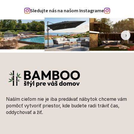
Sledujte nás na našom Instagrame
‹
›
Zápätie
Naším cieľom nie je iba predávať nábytok chceme vám
pomôcť vytvoriť priestor, kde budete radi tráviť čas,
oddychovať a žiť.