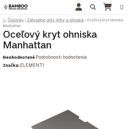
Prejsť na obsah
Hľadať
NÁKU
Domov
Oceľový kryt ohniska
/
Doplnky
/
Záhradné grily, krby a ohniská
/
Manhattan
Oceľový kryt ohniska
Manhattan
Priemerné hodnotenie produktu je 0,0 z 5 hviezdičiek.
Neohodnotené
Podrobnosti hodnotenia
Značka:
ELEMENTI