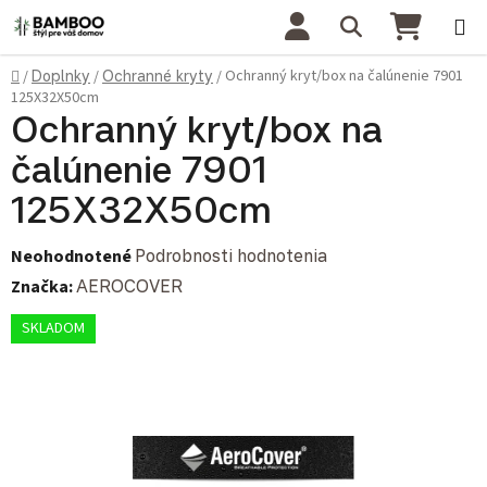
Prejsť na obsah
Hľadať
NÁKU
Domov
Ochranný kryt/box na čalúnenie 7901
/
Doplnky
/
Ochranné kryty
/
125X32X50cm
Ochranný kryt/box na
čalúnenie 7901
125X32X50cm
Priemerné hodnotenie produktu je 0,0 z 5 hviezdičiek.
Neohodnotené
Podrobnosti hodnotenia
Značka:
AEROCOVER
SKLADOM