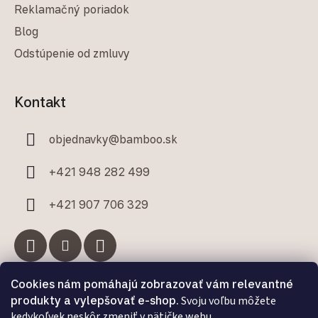
Reklamačný poriadok
Blog
Odstúpenie od zmluvy
Kontakt
objednavky
@
bamboo.sk
+421 948 282 499
+421 907 706 329
Cookies nám pomáhajú zobrazovať vám relevantné
Facebook
produkty a vylepšovať e-shop.
Svoju voľbu môžete
kedykoľvek neskôr zmeniť v pätičke webu.