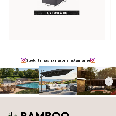
Sledujte nás na našom Instagrame
‹
›
Zápätie