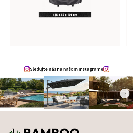
Sledujte nás na našom Instagrame
‹
›
Zápätie