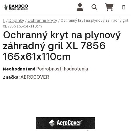
Prejsť na obsah
Hľadať
NÁKU
Domov
Ochranný kryt na plynový záhradný gril
/
Doplnky
/
Ochranné kryty
/
XL 7856 165x61x110cm
Ochranný kryt na plynový
záhradný gril XL 7856
165x61x110cm
Priemerné hodnotenie produktu je 0,0 z 5 hviezdičiek.
Neohodnotené
Podrobnosti hodnotenia
Značka:
AEROCOVER