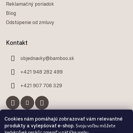
Reklamačný poriadok
Blog
Odstúpenie od zmluvy
Kontakt
objednavky
@
bamboo.sk
+421 948 282 499
+421 907 706 329
Cookies nám pomáhajú zobrazovať vám relevantné
Facebook
produkty a vylepšovať e-shop.
Svoju voľbu môžete
kedykoľvek neskôr zmeniť v pätičke webu.