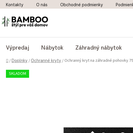
Prejsť na obsah
Kontakty
O nás
Obchodné podmienky
Podmien
Výpredaj
Nábytok
Záhradný nábytok
Domov
Ochranný kryt na záhradné pohovky 7
/
Doplnky
/
Ochranné kryty
/
SKLADOM