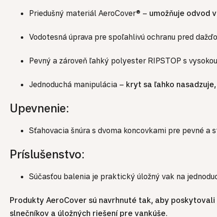
Priedušný materiál AeroCover® –
umožňuje odvod vl
Vodotesná úprava pre spoľahlivú ochranu pred dažď
Pevný a zároveň ľahký polyester RIPSTOP s vysokou 
Jednoduchá manipulácia –
kryt sa ľahko nasadzuje
Upevnenie:
Sťahovacia šnúra s dvoma koncovkami pre pevné a st
Príslušenstvo:
Súčasťou balenia je praktický úložný vak na jednod
Produkty AeroCover sú navrhnuté tak, aby poskytovali
slnečníkov a úložných riešení pre vankúše.