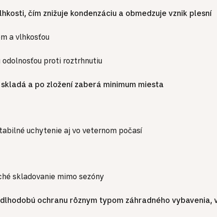
hkosti, čím znižuje kondenzáciu a obmedzuje vznik plesní
om a vlhkosťou
odolnosťou proti roztrhnutiu
, skladá a po zložení zaberá minimum miesta
abilné uchytenie aj vo veternom počasí
uché skladovanie mimo sezóny
 dlhodobú ochranu rôznym typom záhradného vybavenia, vr