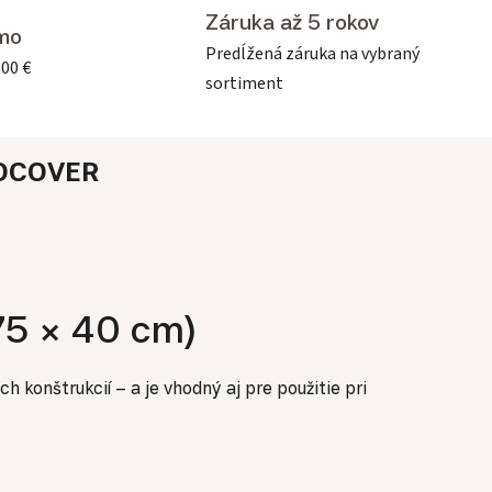
Záruka až 5 rokov
mo
Predĺžená záruka na vybraný
500 €
sortiment
OCOVER
75 × 40 cm)
 konštrukcií – a je vhodný aj pre použitie pri