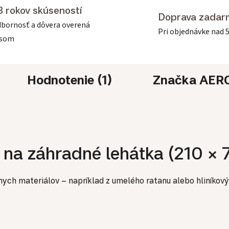
3 rokov skúseností
Doprava zadar
bornosť a dôvera overená
Pri objednávke nad 
asom
Hodnotenie (1)
Značka
AER
 na záhradné lehátka (210 × 
ch materiálov – napríklad z umelého ratanu alebo hliníkových