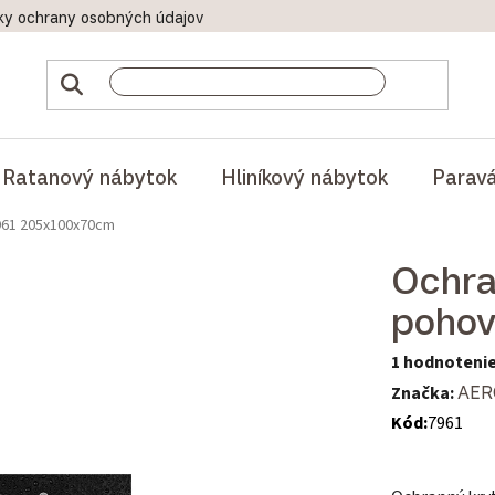
ky ochrany osobných údajov
Doprava a platby
Reklamač
Ratanový nábytok
Hliníkový nábytok
Parav
961 205x100x70cm
Ochra
poho
Priemerné hod
1 hodnoteni
Značka:
AER
Kód:
7961