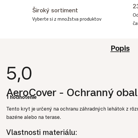
2
Široký sortiment
Od
Vyberte si z množstva produktov
č
Popis
5,0
Priemerné hodnotenie produktu je 5,0 z 5 hviezdičiek.
AeroCover - Ochranný obal
1 hodnotenie
Tento kryt je určený na ochranu záhradných lehátok z rôzny
bazéne alebo na terase.
Vlastnosti materiálu: