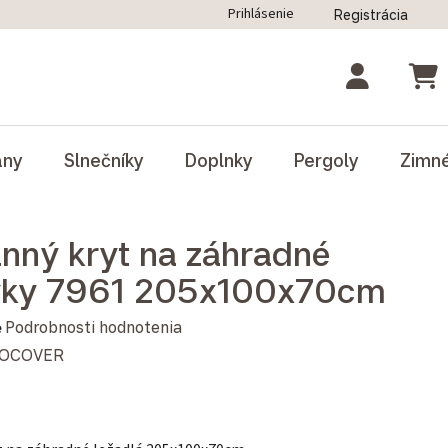
Prihlásenie
Registrácia
ný poriadok
Blog
Odstúpenie od zmluvy
NÁK
ány
Slnečníky
Doplnky
Pergoly
Zimn
nný kryt na záhradné
vky 7961 205x100x70cm
notenie produktu je 5,0 z 5 hviezdičiek.
e
Podrobnosti hodnotenia
OCOVER