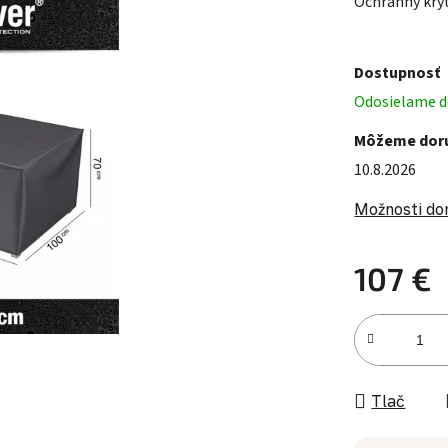
Ochranný kry
Dostupnosť
Odosielame d
Môžeme doru
10.8.2026
Možnosti do
107 €
Jednotková c
Tlač