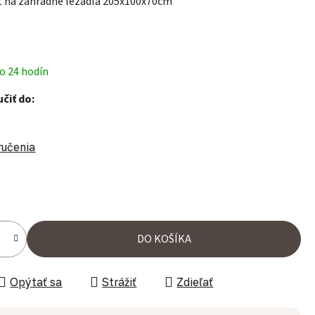
t na záhradné ležadlá 205x100x70cm
o 24 hodín
čiť do:
ručenia
ena:
DO KOŠÍKA
Opýtať sa
Strážiť
Zdieľať