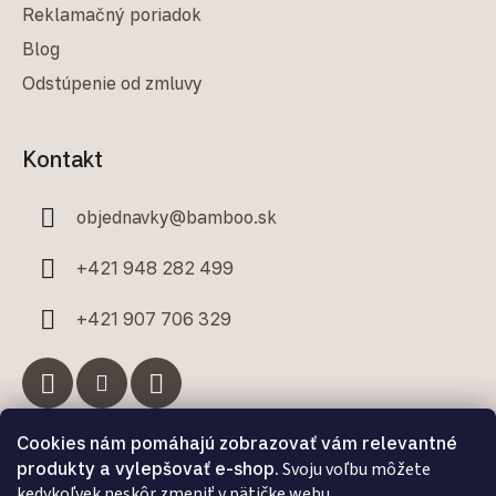
Reklamačný poriadok
Blog
Odstúpenie od zmluvy
Kontakt
objednavky
@
bamboo.sk
+421 948 282 499
+421 907 706 329
Cookies nám pomáhajú zobrazovať vám relevantné
Facebook
produkty a vylepšovať e-shop.
Svoju voľbu môžete
kedykoľvek neskôr zmeniť v pätičke webu.