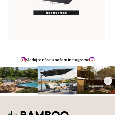
Sledujte nás na našom Instagrame
‹
›
Zápätie