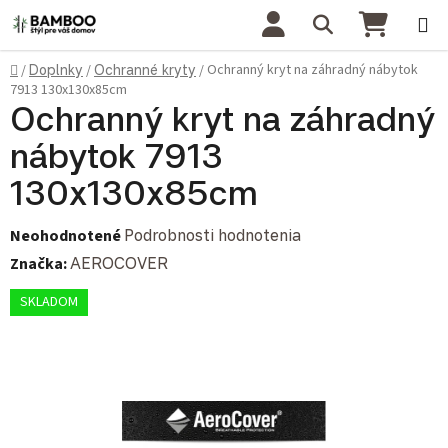
Prejsť na obsah
Hľadať
NÁKU
Domov
Ochranný kryt na záhradný nábytok
/
Doplnky
/
Ochranné kryty
/
7913 130x130x85cm
Ochranný kryt na záhradný
nábytok 7913
130x130x85cm
Priemerné hodnotenie produktu je 0,0 z 5 hviezdičiek.
Neohodnotené
Podrobnosti hodnotenia
Značka:
AEROCOVER
SKLADOM