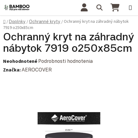
Prejsť na obsah
Hľadať
NÁKU
Domov
Ochranný kryt na záhradný nábytok
/
Doplnky
/
Ochranné kryty
/
7919 o250x85cm
Ochranný kryt na záhradný
nábytok 7919 o250x85cm
Priemerné hodnotenie produktu je 0,0 z 5 hviezdičiek.
Neohodnotené
Podrobnosti hodnotenia
Značka:
AEROCOVER