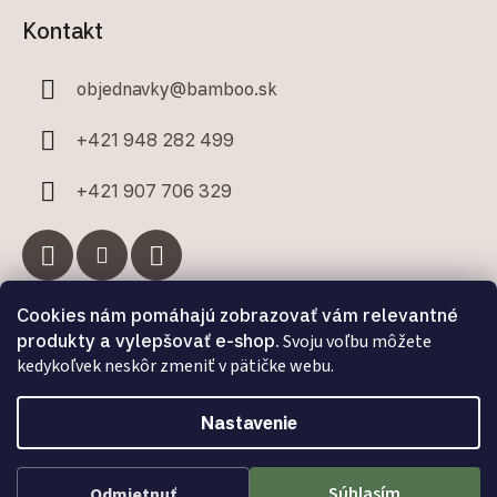
Kontakt
objednavky
@
bamboo.sk
+421 948 282 499
+421 907 706 329
Cookies nám pomáhajú zobrazovať vám relevantné
Facebook
produkty a vylepšovať e-shop.
Svoju voľbu môžete
kedykoľvek neskôr zmeniť v pätičke webu.
Nastavenie
Vytvoril Shoptet Premium
a
Adatelier
Súhlasím
Odmietnuť