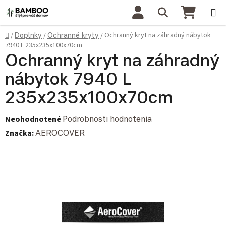
Prejsť na obsah
Hľadať
NÁKU
Domov
Ochranný kryt na záhradný nábytok
/
Doplnky
/
Ochranné kryty
/
7940 L 235x235x100x70cm
Ochranný kryt na záhradný
nábytok 7940 L
235x235x100x70cm
Priemerné hodnotenie produktu je 0,0 z 5 hviezdičiek.
Neohodnotené
Podrobnosti hodnotenia
Značka:
AEROCOVER