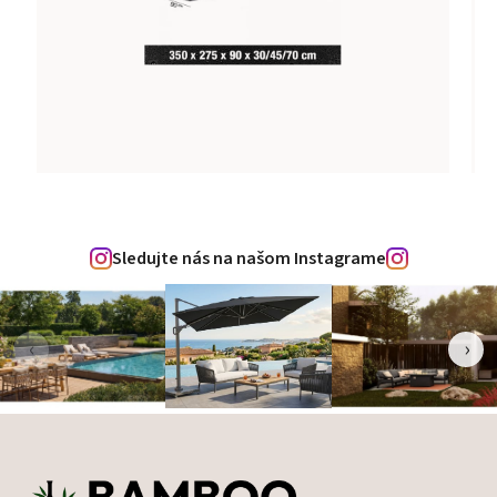
Sledujte nás na našom Instagrame
‹
›
Zápätie