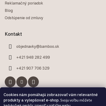
Reklamačný poriadok
Blog
Odstúpenie od zmluvy
Kontakt
objednavky
@
bamboo.sk
+421 948 282 499
+421 907 706 329
Cookies nám pomáhajú zobrazovať vám relevantné
Facebook
produkty a vylepšovať e-shop.
Svoju voľbu môžete
kedykoľvek neskôr zmeniť v pätičke webu.