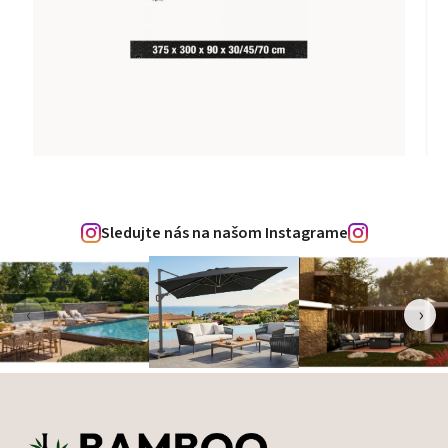
Sledujte nás na našom Instagrame
‹
›
Zápätie