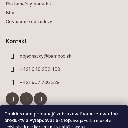
Reklamačný poriadok
Blog
Odstúpenie od zmluvy
Kontakt
objednavky
@
bamboo.sk
+421 948 282 499
+421 907 706 329
Cookies nám pomáhajú zobrazovať vám relevantné
Facebook
produkty a vylepšovať e-shop.
Svoju voľbu môžete
kedykoľvek neskôr zmeniť v pätičke webu.