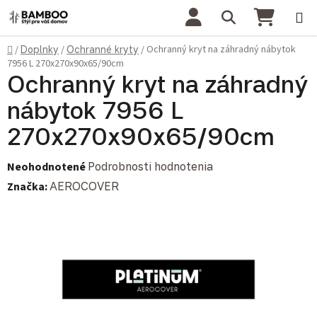
Prejsť na obsah
Hľadať
NÁKU
Domov
Ochranný kryt na záhradný nábytok
/
Doplnky
/
Ochranné kryty
/
7956 L 270x270x90x65/90cm
Ochranný kryt na záhradný
nábytok 7956 L
270x270x90x65/90cm
Priemerné hodnotenie produktu je 0,0 z 5 hviezdičiek.
Neohodnotené
Podrobnosti hodnotenia
Značka:
AEROCOVER