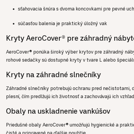
sťahovacia šnúra s dvoma koncovkami pre pevné uc
súčasťou balenia je praktický úložný vak
Kryty AeroCover® pre záhradný nábyt
AeroCover® ponúka široký výber krytov pre záhradný nábyt
rohové sedačky sú dostupné kryty v tvare L alebo špeciál
Kryty na záhradné slnečníky
Záhradné slnečníky potrebujú ochranu pred nečistotami, 
plesní, čím predlžujú ich životnosť a zachovávajú ich vzhľad
Obaly na uskladnenie vankúšov
Priedušné obaly AeroCover® umožňujú hygienické a prakti
čisté a pripravené na ďalšie použitie.