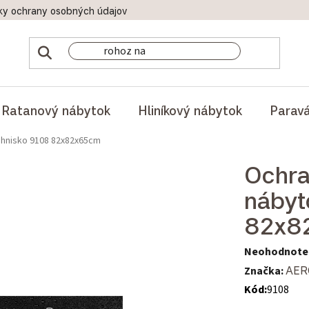
ky ochrany osobných údajov
Doprava a platby
Reklamač
Ratanový nábytok
Hliníkový nábytok
Parav
ohnisko 9108 82x82x65cm
Ochra
nábyt
82x8
Priemerné hod
Neohodnote
Značka:
AER
Kód:
9108