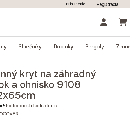
Prihlásenie
Registrácia
ný poriadok
Blog
Odstúpenie od zmluvy
NÁK
ány
Slnečníky
Doplnky
Pergoly
Zimn
nný kryt na záhradný
ok a ohnisko 9108
2x65cm
notenie produktu je 0,0 z 5 hviezdičiek.
né
Podrobnosti hodnotenia
OCOVER