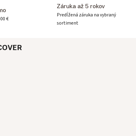
Záruka až 5 rokov
mo
Predĺžená záruka na vybraný
500 €
sortiment
COVER