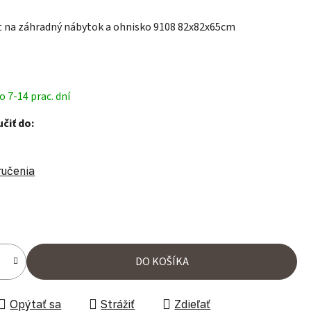
t na záhradný nábytok a ohnisko 9108 82x82x65cm
 7-14 prac. dní
čiť do:
ručenia
ena:
DO KOŠÍKA
Opýtať sa
Strážiť
Zdieľať