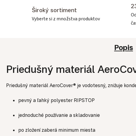
2
Široký sortiment
Od
Vyberte si z množstva produktov
č
Popis
Priedušný materiál AeroCo
Priedušný materiál AeroCover® je vodotesný, znižuje kond
pevný a ľahký polyester RIPSTOP
jednoduché používanie a skladovanie
po zložení zaberá minimum miesta