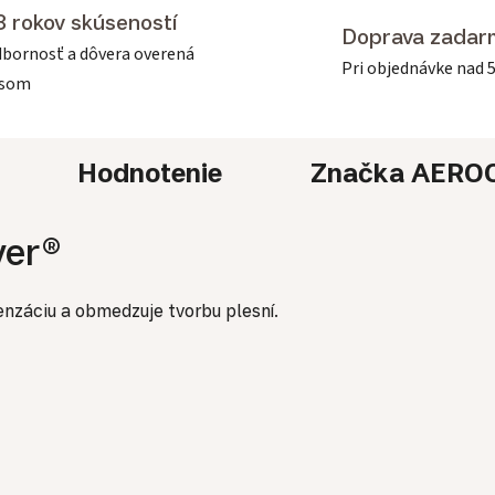
3 rokov skúseností
Doprava zadar
bornosť a dôvera overená
Pri objednávke nad 
asom
Hodnotenie
Značka
AERO
ver®
enzáciu a obmedzuje tvorbu plesní.