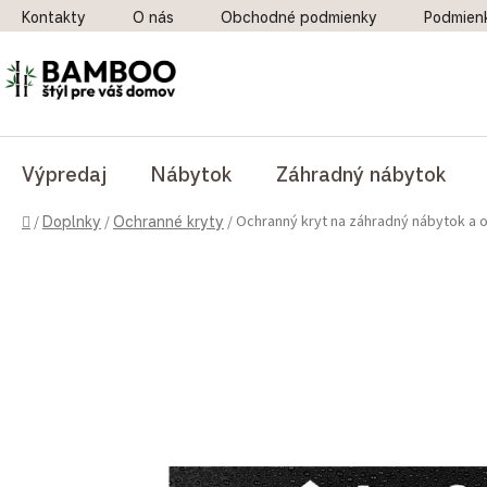
Prejsť na obsah
Kontakty
O nás
Obchodné podmienky
Podmien
Výpredaj
Nábytok
Záhradný nábytok
Domov
Ochranný kryt na záhradný nábytok a 
/
Doplnky
/
Ochranné kryty
/