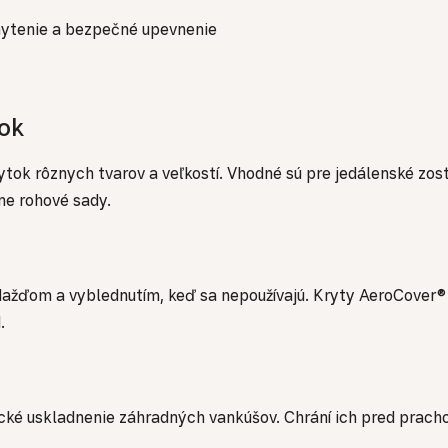
hytenie a bezpečné upevnenie
ok
ok rôznych tvarov a veľkostí. Vhodné sú pre jedálenské zost
ne rohové sady.
dažďom a vyblednutím, keď sa nepoužívajú. Kryty AeroCover®
.
cké uskladnenie záhradných vankúšov. Chrání ich pred prach