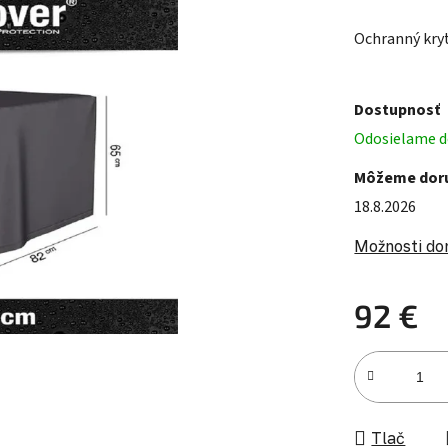
Ochranný kry
Dostupnosť
Odosielame do
Môžeme doru
18.8.2026
Možnosti do
92 €
Jednotková c
Tlač