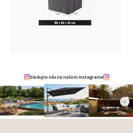
Sledujte nás na našom Instagrame
‹
›
Zápätie