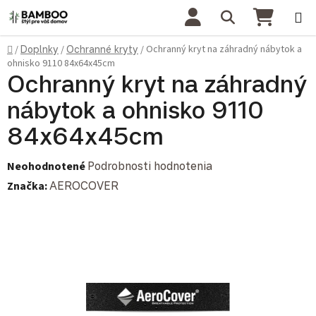
Prejsť na obsah
Hľadať
NÁKU
Domov
Ochranný kryt na záhradný nábytok a
/
Doplnky
/
Ochranné kryty
/
ohnisko 9110 84x64x45cm
Ochranný kryt na záhradný
nábytok a ohnisko 9110
84x64x45cm
Priemerné hodnotenie produktu je 0,0 z 5 hviezdičiek.
Neohodnotené
Podrobnosti hodnotenia
Značka:
AEROCOVER