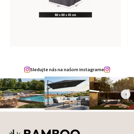
Sledujte nás na našom Instagrame
‹
›
Zápätie