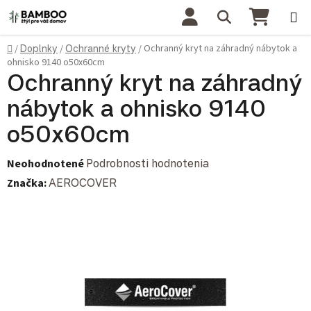
Prejsť na obsah
Hľadať
NÁKU
Domov
Ochranný kryt na záhradný nábytok a
/
Doplnky
/
Ochranné kryty
/
ohnisko 9140 o50x60cm
Ochranný kryt na záhradný
nábytok a ohnisko 9140
o50x60cm
Priemerné hodnotenie produktu je 0,0 z 5 hviezdičiek.
Neohodnotené
Podrobnosti hodnotenia
Značka:
AEROCOVER