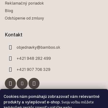
Reklamačný poriadok
Blog
Odstúpenie od zmluvy
Kontakt
objednavky
@
bamboo.sk
+421 948 282 499
+421 907 706 329
Cookies nám pomáhajú zobrazovať vám relevantné
Facebook
produkty a vylepšovať e-shop.
Svoju voľbu môžete
kedykoľvek neskôr zmeniť v pätičke webu.