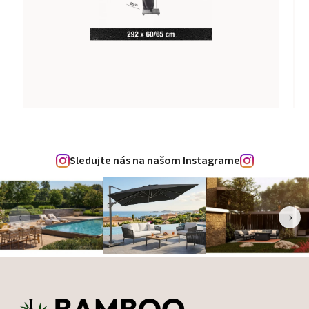
Sledujte nás na našom Instagrame
‹
›
Zápätie