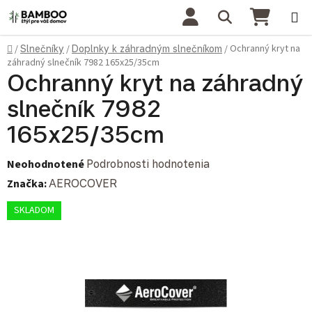
Prejsť na obsah
Hľadať
NÁKU
Domov
Ochranný kryt na
/
Slnečníky
/
Doplnky k záhradným slnečníkom
/
záhradný slnečník 7982 165x25/35cm
Ochranný kryt na záhradný
slnečník 7982
165x25/35cm
Priemerné hodnotenie produktu je 0,0 z 5 hviezdičiek.
Neohodnotené
Podrobnosti hodnotenia
Značka:
AEROCOVER
SKLADOM