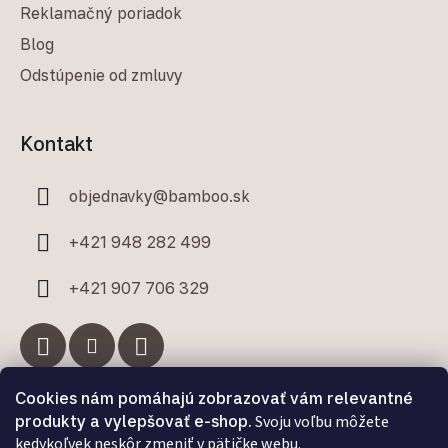
Reklamačný poriadok
Blog
Odstúpenie od zmluvy
Kontakt
objednavky
@
bamboo.sk
+421 948 282 499
+421 907 706 329
Cookies nám pomáhajú zobrazovať vám relevantné
Facebook
produkty a vylepšovať e-shop.
Svoju voľbu môžete
kedykoľvek neskôr zmeniť v pätičke webu.