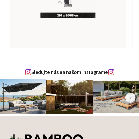
Sledujte nás na našom Instagrame
‹
›
Zápätie