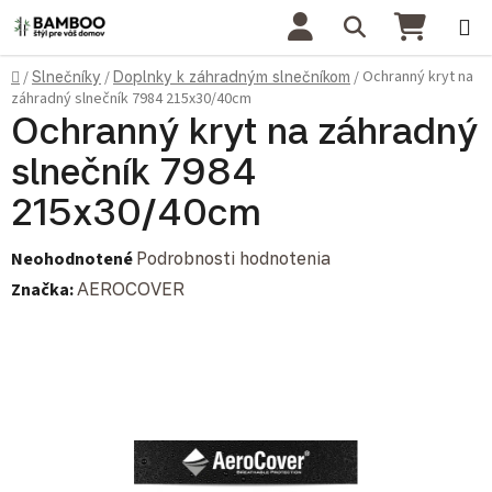
Prejsť na obsah
Hľadať
NÁKU
Domov
Ochranný kryt na
/
Slnečníky
/
Doplnky k záhradným slnečníkom
/
záhradný slnečník 7984 215x30/40cm
Ochranný kryt na záhradný
slnečník 7984
215x30/40cm
Priemerné hodnotenie produktu je 0,0 z 5 hviezdičiek.
Neohodnotené
Podrobnosti hodnotenia
Značka:
AEROCOVER