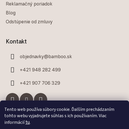
Reklamačný poriadok
Blog
Odstúpenie od zmluvy
Kontakt
objednavky
@
bamboo.sk
+421 948 282 499
+421 907 706 329
Tento web používa súbory cookie. Ďalším prechádzaním
tohto webu vyjadrujete súhlas s ich používaním. Viac
Facebook
informácií
tu
.