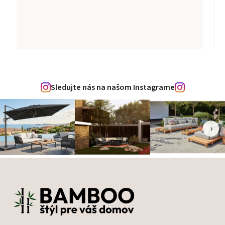
Sledujte nás na našom Instagrame
‹
›
Zápätie