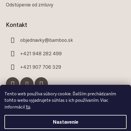
Odstúpenie od zmluvy
Kontakt
objednavky
@
bamboo.sk
+421 948 282 499
+421 907 706 329
Tento web používa súbory cookie. Ďalším prechádzaním
tohto webu vyjadrujete súhlas s ich používaním. Viac
Facebook
informácií
tu
.
Nastavenie