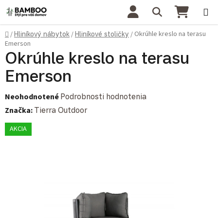
Prejsť na obsah
Hľadať
NÁKU
Domov
Okrúhle kreslo na terasu
/
Hliníkový nábytok
/
Hliníkové stoličky
/
Emerson
Okrúhle kreslo na terasu
Emerson
Priemerné hodnotenie produktu je 0,0 z 5 hviezdičiek.
Neohodnotené
Podrobnosti hodnotenia
Značka:
Tierra Outdoor
AKCIA