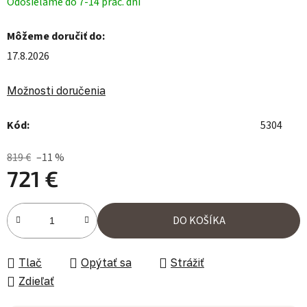
Odosielame do 7-14 prac. dní
Môžeme doručiť do:
17.8.2026
Možnosti doručenia
Kód:
5304
819 €
–11 %
721 €
Jednotková cena:
DO KOŠÍKA
Tlač
Opýtať sa
Strážiť
Zdieľať