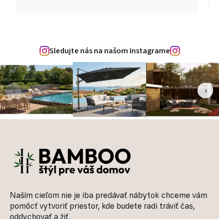
Sledujte nás na našom Instagrame
‹
›
Zápätie
Naším cieľom nie je iba predávať nábytok chceme vám
pomôcť vytvoriť priestor, kde budete radi tráviť čas,
oddychovať a žiť.