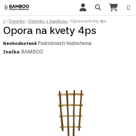
Prejsť na obsah
Hľadať
NÁKU
Domov
Opora na kvety 4ps
/
Doplnky
/
Doplnky z bambusu
/
Opora na kvety 4ps
Priemerné hodnotenie produktu je 0,0 z 5 hviezdičiek.
Neohodnotené
Podrobnosti hodnotenia
Značka:
BAMBOO