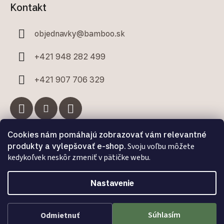
Kontakt
objednavky
@
bamboo.sk
+421 948 282 499
+421 907 706 329
Cookies nám pomáhajú zobrazovať vám relevantné
Facebook
produkty a vylepšovať e-shop.
Svoju voľbu môžete
kedykoľvek neskôr zmeniť v pätičke webu.
Nastavenie
Vytvoril Shoptet Premium
a
Adatelier
Súhlasím
Odmietnuť
Copyright 2026
Bamboo.sk
. Všetky práva vyhradené.