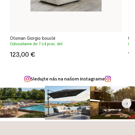
Otoman Giorgio bouclé
Oto
Odosielame do 7-14 prac. dní
Odo
123,00 €
11
Sledujte nás na našom Instagrame
‹
›
Zápätie