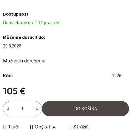
Dostupnosť
Odosielame do 7-14 prac. dní
Môžeme doručiť do:
20.8.2026
Možnosti doručenia
Kód:
1926
105 €
Jednotková cena:
DO KOŠÍKA
Tlač
Opýtať sa
Strážiť