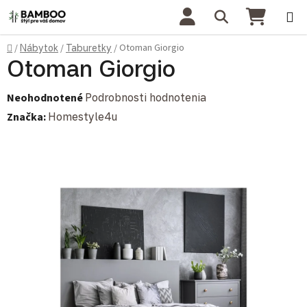
Prejsť na obsah
Hľadať
NÁKU
Domov
Otoman Giorgio
/
Nábytok
/
Taburetky
/
Otoman Giorgio
Priemerné hodnotenie produktu je 0,0 z 5 hviezdičiek.
Neohodnotené
Podrobnosti hodnotenia
Značka:
Homestyle4u