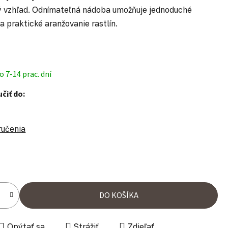
ný vzhľad. Odnímateľná nádoba umožňuje jednoduché
a praktické aranžovanie rastlín.
 7-14 prac. dní
čiť do:
ručenia
ena:
DO KOŠÍKA
Opýtať sa
Strážiť
Zdieľať