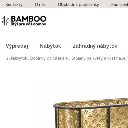
Prejsť na obsah
Kontakty
O nás
Obchodné podmienky
Podmien
Výpredaj
Nábytok
Záhradný nábytok
Domov
/
Nábytok
/
Doplnky do interiéru
/
Stojany na kvety a kvetináče
/