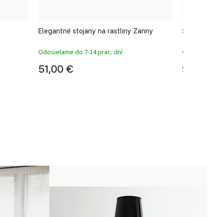
Elegantné stojany na rastliny Zanny
Štýlové sto
Odosielame do 7-14 prac. dní
Odosielame 
51,00 €
96,00 