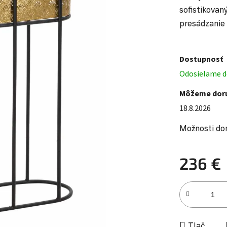
sofistikova
presádzanie 
Dostupnosť
Odosielame do
Môžeme doru
18.8.2026
Možnosti do
236 €
Jednotková c
Tlač