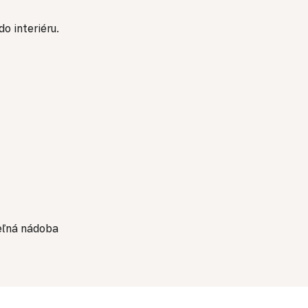
o interiéru.
eľná nádoba