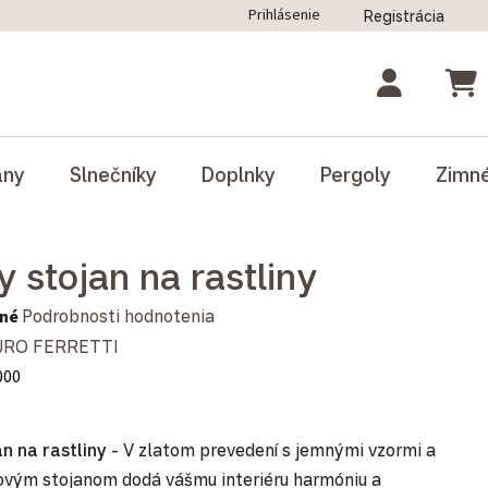
Prihlásenie
Registrácia
ný poriadok
Blog
Odstúpenie od zmluvy
NÁK
ány
Slnečníky
Doplnky
Pergoly
Zimn
 stojan na rastliny
notenie produktu je 0,0 z 5 hviezdičiek.
né
Podrobnosti hodnotenia
RO FERRETTI
000
n na rastliny
- V zlatom prevedení s jemnými vzormi a
ovým stojanom dodá vášmu interiéru harmóniu a