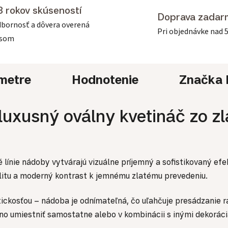
3 rokov skúseností
Doprava zadar
bornosť a dôvera overená
Pri objednávke nad 
asom
metre
Hodnotenie
Značka
 luxusný oválny kvetináč zo 
 línie nádoby vytvárajú vizuálne príjemný a sofistikovaný efe
ilitu a moderný kontrast k jemnému zlatému prevedeniu.
tickosťou – nádoba je odnímateľná, čo uľahčuje presádzanie r
no umiestniť samostatne alebo v kombinácii s inými dekorácia