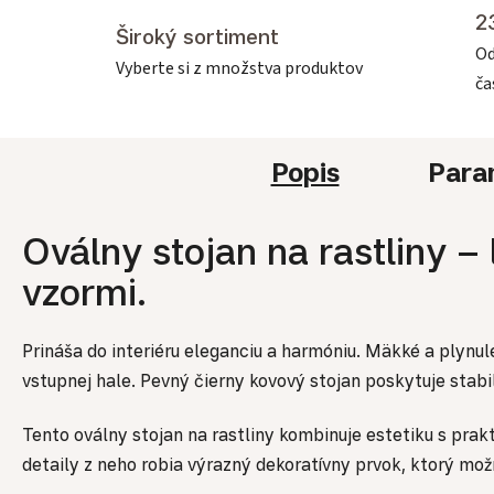
2
Široký sortiment
Od
Vyberte si z množstva produktov
č
Popis
Para
Oválny stojan na rastliny –
vzormi.
Prináša do interiéru eleganciu a harmóniu. Mäkké a plynulé
vstupnej hale. Pevný čierny kovový stojan poskytuje stab
Tento oválny stojan na rastliny kombinuje estetiku s prak
detaily z neho robia výrazný dekoratívny prvok, ktorý mož