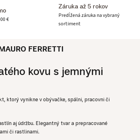
Záruka až 5 rokov
mo
Predĺžená záruka na vybraný
500 €
sortiment
MAURO FERRETTI
zlatého kovu s jemnými
kt, ktorý vynikne v obývačke, spálni, pracovni či
astlín aj údržbu. Elegantný tvar a prepracované
mi či rastlinami.