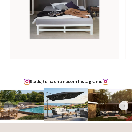
Sledujte nás na našom Instagrame
‹
›
Zápätie