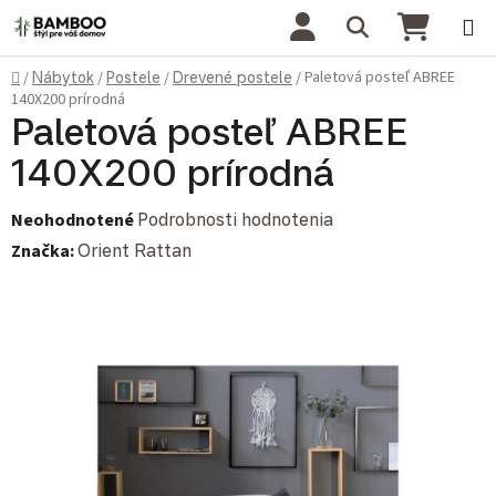
Prejsť na obsah
Hľadať
NÁKU
Domov
Paletová posteľ ABREE
/
Nábytok
/
Postele
/
Drevené postele
/
140X200 prírodná
Paletová posteľ ABREE
140X200 prírodná
Priemerné hodnotenie produktu je 0,0 z 5 hviezdičiek.
Neohodnotené
Podrobnosti hodnotenia
Značka:
Orient Rattan