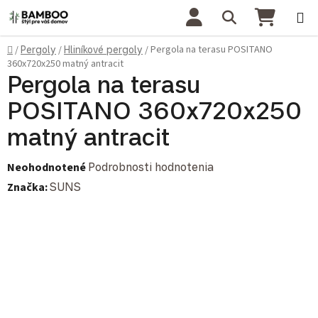
Prejsť na obsah
Hľadať
NÁKU
Domov
Pergola na terasu POSITANO
/
Pergoly
/
Hliníkové pergoly
/
360x720x250 matný antracit
Pergola na terasu
POSITANO 360x720x250
matný antracit
Priemerné hodnotenie produktu je 0,0 z 5 hviezdičiek.
Neohodnotené
Podrobnosti hodnotenia
Značka:
SUNS