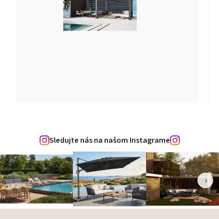
Sledujte nás na našom Instagrame
‹
›
Zápätie