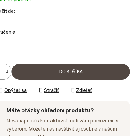
čiť do:
ručenia
ena:
DO KOŠÍKA
Opýtať sa
Strážiť
Zdieľať
Máte otázky ohľadom produktu?
Neváhajte nás kontaktovať, radi vám pomôžeme s
výberom. Môžete nás navštíviť aj osobne v našom