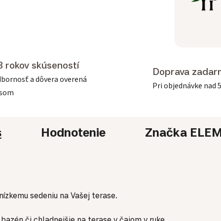
3 rokov skúseností
Doprava zadar
bornosť a dôvera overená
Pri objednávke nad 
asom
s
Hodnotenie
Značka
ELEM
nízkemu sedeniu na Vašej terase.
bazén či chladnejšie na terase v čajom v ruke.