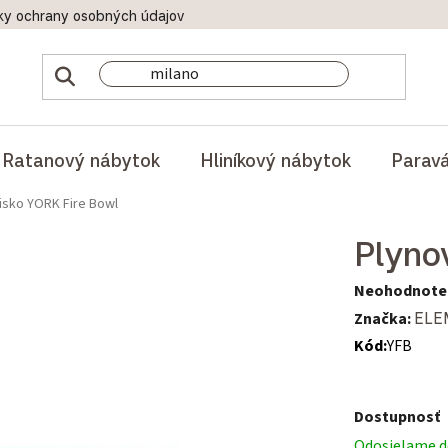
ky ochrany osobných údajov
Doprava a platby
Reklamač
Ratanový nábytok
Hliníkový nábytok
Parav
isko YORK Fire Bowl
Plyno
Priemerné hod
Neohodnote
Značka:
ELE
Kód:
YFB
Dostupnosť
Odosielame do