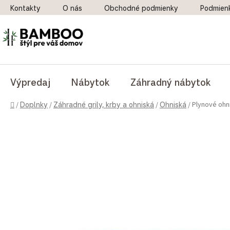
Prejsť na obsah
Kontakty
O nás
Obchodné podmienky
Podmien
Výpredaj
Nábytok
Záhradný nábytok
Domov
Plynové ohn
/
Doplnky
/
Záhradné grily, krby a ohniská
/
Ohniská
/