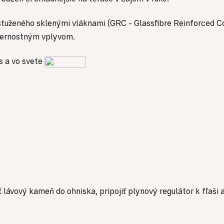
tuženého sklenými vláknami (GRC - Glassfibre Reinforced Con
eternostným vplyvom.
s a vo svete
lávový kameň do ohniska, pripojiť plynový regulátor k fľaši a