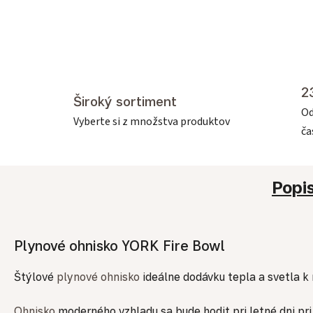
2
Široký sortiment
Od
Vyberte si z množstva produktov
č
Popi
Plynové ohnisko YORK Fire Bowl
Štýlové
plynové ohnisko
ideálne dodávku tepla a svetla k 
Ohnisko
moderného vzhladu sa bude hodit pri letné dni pri 