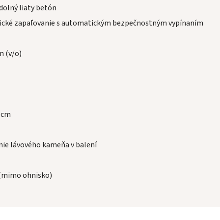
dolný liaty betón
ické zapaľovanie s automatickým bezpečnostným vypínaním
m (v/o)
6cm
nie lávového kameňa v balení
(mimo ohnisko)