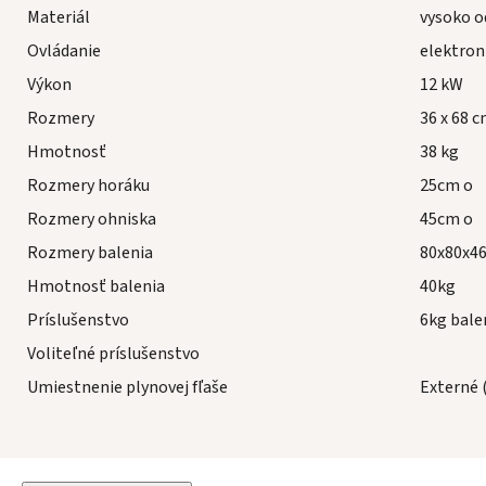
Materiál
vysoko o
Ovládanie
elektron
Výkon
12 kW
Rozmery
36 x 68 c
Hmotnosť
38 kg
Rozmery horáku
25cm o
Rozmery ohniska
45cm o
Rozmery balenia
80x80x4
Hmotnosť balenia
40kg
Príslušenstvo
6kg bale
Voliteľné príslušenstvo
Umiestnenie plynovej fľaše
Externé 