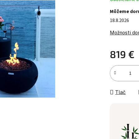
Môžeme doru
18.8.2026
Možnosti do
819 €
Jednotková c
Tlač