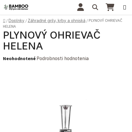
Prejsť na obsah
Hľadať
NÁKU
Domov
PLYNOVÝ OHRIEVAČ
/
Doplnky
/
Záhradné grily, krby a ohniská
/
HELENA
PLYNOVÝ OHRIEVAČ
HELENA
Priemerné hodnotenie produktu je 0,0 z 5 hviezdičiek.
Neohodnotené
Podrobnosti hodnotenia