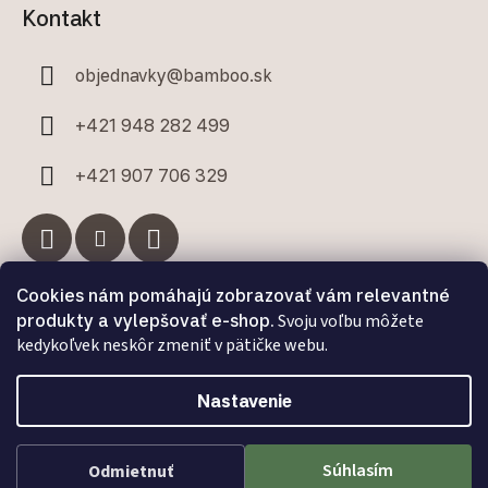
Kontakt
objednavky
@
bamboo.sk
+421 948 282 499
+421 907 706 329
Cookies nám pomáhajú zobrazovať vám relevantné
Facebook
produkty a vylepšovať e-shop.
Svoju voľbu môžete
kedykoľvek neskôr zmeniť v pätičke webu.
Nastavenie
Vytvoril Shoptet Premium
a
Adatelier
Súhlasím
Odmietnuť
Copyright 2026
Bamboo.sk
. Všetky práva vyhradené.