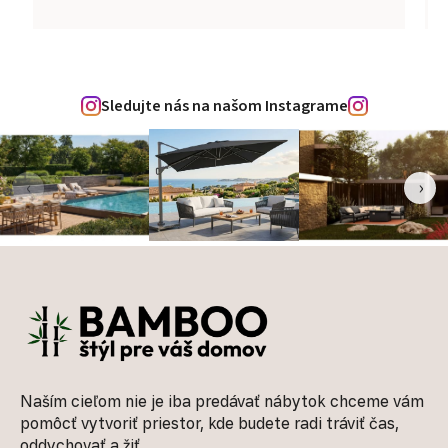
Sledujte nás na našom Instagrame
‹
›
Zápätie
Naším cieľom nie je iba predávať nábytok chceme vám
pomôcť vytvoriť priestor, kde budete radi tráviť čas,
oddychovať a žiť.