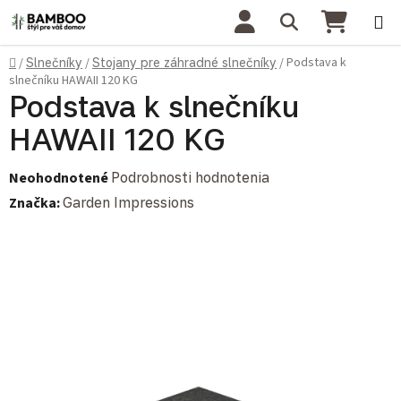
Prejsť na obsah
Hľadať
NÁKU
Domov
Podstava k
/
Slnečníky
/
Stojany pre záhradné slnečníky
/
slnečníku HAWAII 120 KG
Podstava k slnečníku
HAWAII 120 KG
Priemerné hodnotenie produktu je 0,0 z 5 hviezdičiek.
Neohodnotené
Podrobnosti hodnotenia
Značka:
Garden Impressions