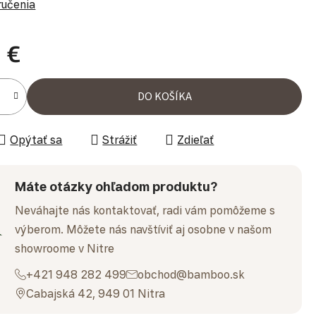
ručenia
 €
ena:
DO KOŠÍKA
Opýtať sa
Strážiť
Zdieľať
Máte otázky ohľadom produktu?
Neváhajte nás kontaktovať, radi vám pomôžeme s
výberom. Môžete nás navštíviť aj osobne v našom
showroome v Nitre
+421 948 282 499
obchod@bamboo.sk
Cabajská 42, 949 01 Nitra