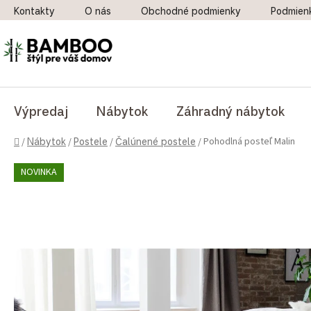
Prejsť na obsah
Kontakty
O nás
Obchodné podmienky
Podmien
Výpredaj
Nábytok
Záhradný nábytok
Domov
Pohodlná posteľ Malin
/
Nábytok
/
Postele
/
Čalúnené postele
/
NOVINKA