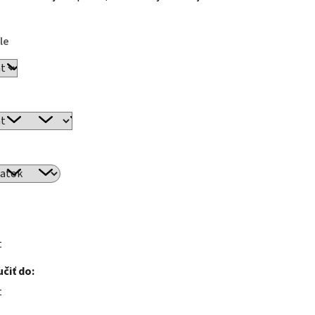
le
t
čiť do:
t