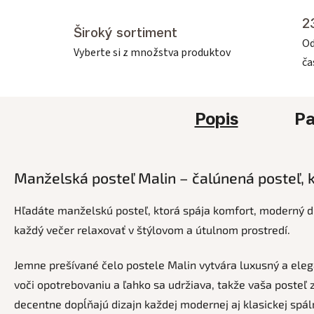
2
Široký sortiment
Od
Vyberte si z množstva produktov
č
Popis
Pa
Manželská posteľ Malin – čalúnená posteľ, 
Hľadáte manželskú posteľ, ktorá spája komfort, moderný d
každý večer relaxovať v štýlovom a útulnom prostredí.
Jemne prešívané čelo postele Malin vytvára luxusný a eleg
voči opotrebovaniu a ľahko sa udržiava, takže vaša posteľ
decentne dopĺňajú dizajn každej modernej aj klasickej spál