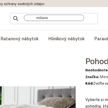
ky ochrany osobných údajov
Doprava a platby
Reklamač
Ratanový nábytok
Hliníkový nábytok
Parav
Pohod
Priemerné hod
Neohodnote
Značka:
Mei
Kód:
Zvoľte v
Vyberte si m
pohodlia, št