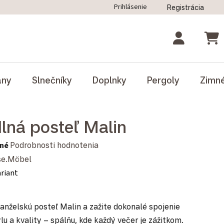
Prihlásenie
Registrácia
ný poriadok
Blog
Odstúpenie od zmluvy
NÁK
ány
Slnečníky
Doplnky
Pergoly
Zimn
lná posteľ Malin
notenie produktu je 0,0 z 5 hviezdičiek.
né
Podrobnosti hodnotenia
se.Möbel
ariant
anželskú posteľ Malin a zažite dokonalé spojenie
ýlu a kvality – spálňu, kde každý večer je zážitkom.