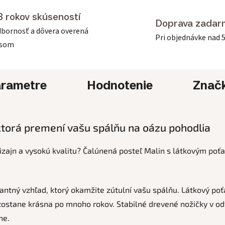
3 rokov skúseností
Doprava zadar
bornosť a dôvera overená
Pri objednávke nad 
asom
rametre
Hodnotenie
Znač
ktorá premení vašu spálňu na oázu pohodlia
izajn a vysokú kvalitu? Čalúnená posteľ Malin s látkovým poť
antný vzhľad, ktorý okamžite zútulní vašu spálňu. Látkový poť
 zostane krásna po mnoho rokov. Stabilné drevené nožičky v od
ne.