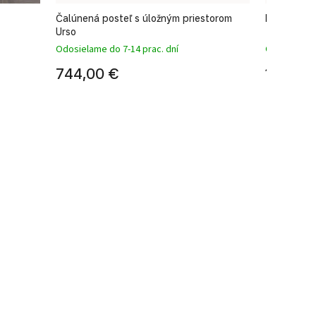
Čalúnená posteľ s úložným priestorom
Pohodlná p
Urso
Odosielame do 7-14 prac. dní
Odosielame 
744,00 €
1 413,0