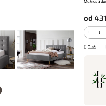
Možnosti do
od
431
Jednotková c
Tlač