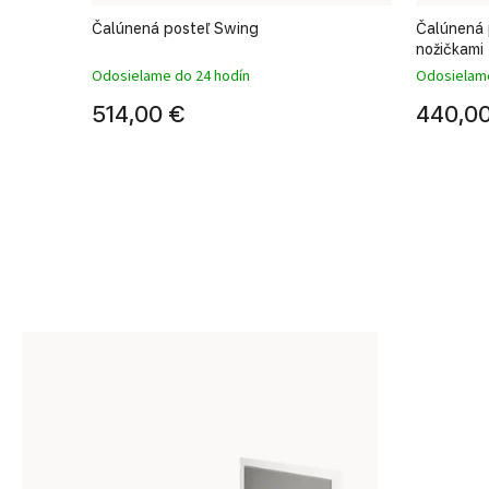
m
Čalúnená posteľ Swing
Čalúnená 
nožičkami
Odosielame do 24 hodín
Odosielame
514,00 €
440,0