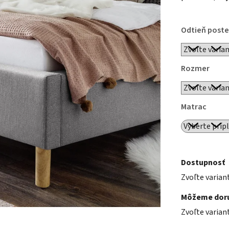
Odtieň poste
Rozmer
Matrac
Dostupnosť
Zvoľte varian
Môžeme doru
Zvoľte varian