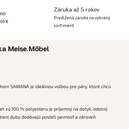
Záruka až 5 rokov
mo
Predĺžená záruka na vybraný
500 €
sortiment
ka
Meise.Möbel
ahom SAWANA je ideálnou voľbou pre páry, ktoré chcú
ah zo 100 % polyesteru je príjemný na dotyk, odolný
tieni dubu dodávajú posteli pevnosť a zároveň