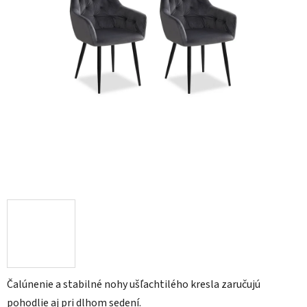
Čalúnenie a stabilné nohy ušľachtilého kresla zaručujú
pohodlie aj pri dlhom sedení.