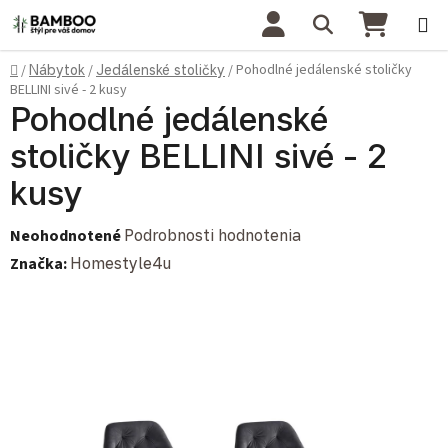
Prejsť na obsah
Hľadať
NÁKU
Domov
Pohodlné jedálenské stoličky
/
Nábytok
/
Jedálenské stoličky
/
BELLINI sivé - 2 kusy
Pohodlné jedálenské
stoličky BELLINI sivé - 2
kusy
Priemerné hodnotenie produktu je 0,0 z 5 hviezdičiek.
Neohodnotené
Podrobnosti hodnotenia
Značka:
Homestyle4u