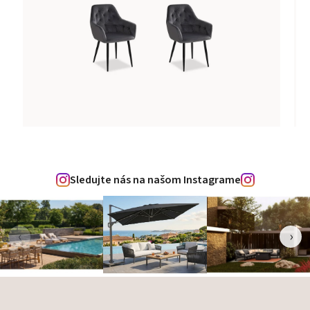
Sledujte nás na našom Instagrame
‹
›
Zápätie