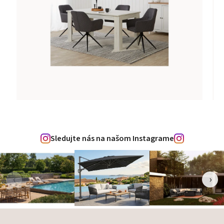
Sledujte nás na našom Instagrame
‹
›
Zápätie