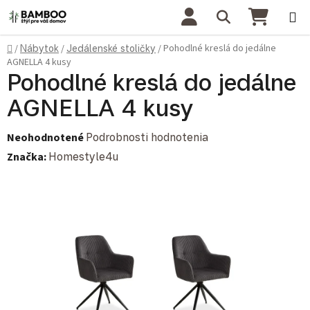
Prejsť na obsah
Hľadať
NÁKU
Domov
Pohodlné kreslá do jedálne
/
Nábytok
/
Jedálenské stoličky
/
AGNELLA 4 kusy
Pohodlné kreslá do jedálne
AGNELLA 4 kusy
Priemerné hodnotenie produktu je 0,0 z 5 hviezdičiek.
Neohodnotené
Podrobnosti hodnotenia
Značka:
Homestyle4u