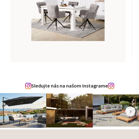
Sledujte nás na našom Instagrame
‹
›
Zápätie