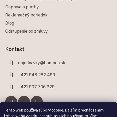
Doprava a platby
Reklamačný poriadok
Blog
Odstúpenie od zmluvy
Kontakt
objednavky
@
bamboo.sk
+421 948 282 499
+421 907 706 329
Tento web používa súbory cookie. Ďalším prechádzaním
tohto webu vyjadrujete súhlas s ich používaním. Viac