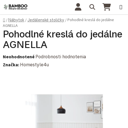
Prejsť na obsah
Hľadať
NÁKU
Domov
Pohodlné kreslá do jedálne
/
Nábytok
/
Jedálenské stoličky
/
AGNELLA
Pohodlné kreslá do jedálne
AGNELLA
Priemerné hodnotenie produktu je 0,0 z 5 hviezdičiek.
Neohodnotené
Podrobnosti hodnotenia
Značka:
Homestyle4u