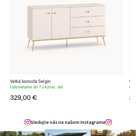
Veľká komoda Selgin
Štý
Odosielame do 7-14 prac. dní
Odo
329,00 €
31
Sledujte nás na našom Instagrame