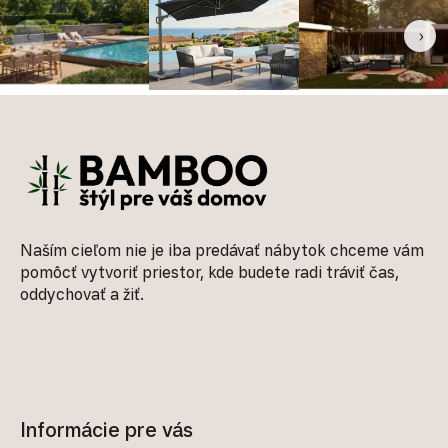
‹
›
Zápätie
Naším cieľom nie je iba predávať nábytok chceme vám
pomôcť vytvoriť priestor, kde budete radi tráviť čas,
oddychovať a žiť.
Informácie pre vás