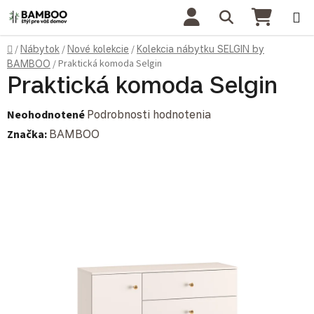
Prejsť na obsah
Hľadať
NÁKU
Domov
/
Nábytok
/
Nové kolekcie
/
Kolekcia nábytku SELGIN by
Praktická komoda Selgin
BAMBOO
/
Praktická komoda Selgin
Priemerné hodnotenie produktu je 0,0 z 5 hviezdičiek.
Neohodnotené
Podrobnosti hodnotenia
Značka:
BAMBOO