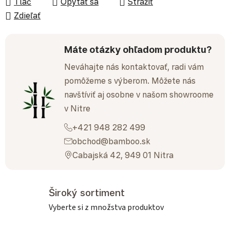
Tlač
Opýtať sa
Strážiť
Zdieľať
Máte otázky ohľadom produktu?
Neváhajte nás kontaktovať, radi vám
pomôžeme s výberom. Môžete nás
navštíviť aj osobne v našom showroome
v Nitre
+421 948 282 499
obchod@bamboo.sk
Cabajská 42, 949 01 Nitra
Široký sortiment
Vyberte si z množstva produktov