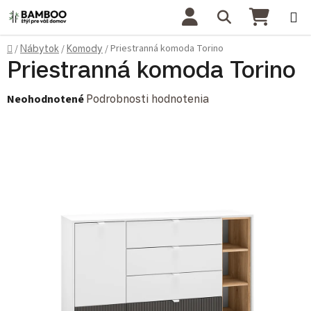
Prejsť na obsah
Hľadať
NÁKU
Domov
Priestranná komoda Torino
/
Nábytok
/
Komody
/
Priestranná komoda Torino
Priemerné hodnotenie produktu je 0,0 z 5 hviezdičiek.
Neohodnotené
Podrobnosti hodnotenia