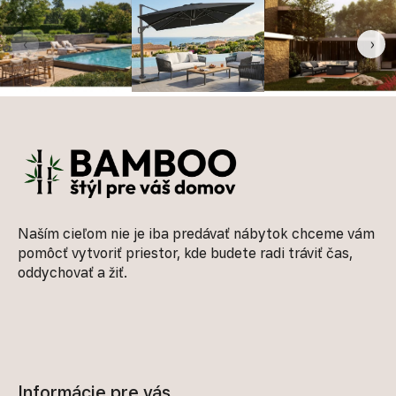
‹
›
Zápätie
Naším cieľom nie je iba predávať nábytok chceme vám
pomôcť vytvoriť priestor, kde budete radi tráviť čas,
oddychovať a žiť.
Informácie pre vás