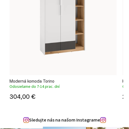
Moderná komoda Torino
Kom
Odosielame do 7-14 prac. dní
Odo
304,00 €
22
Sledujte nás na našom Instagrame