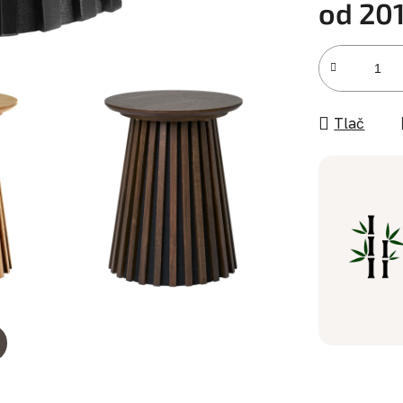
od
201
Jednotková c
Tlač