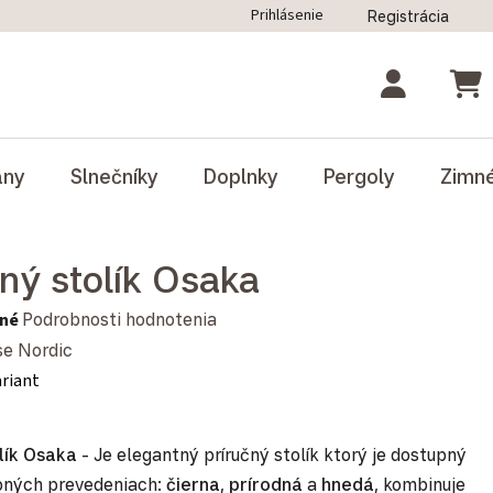
Prihlásenie
Registrácia
ný poriadok
Blog
Odstúpenie od zmluvy
NÁK
ány
Slnečníky
Doplnky
Pergoly
Zimn
čný stolík Osaka
notenie produktu je 0,0 z 5 hviezdičiek.
né
Podrobnosti hodnotenia
e Nordic
ariant
olík Osaka
- Je elegantný príručný stolík ktorý je dostupný
ebných prevedeniach:
čierna
,
prírodná
a
hnedá
,
kombinuje