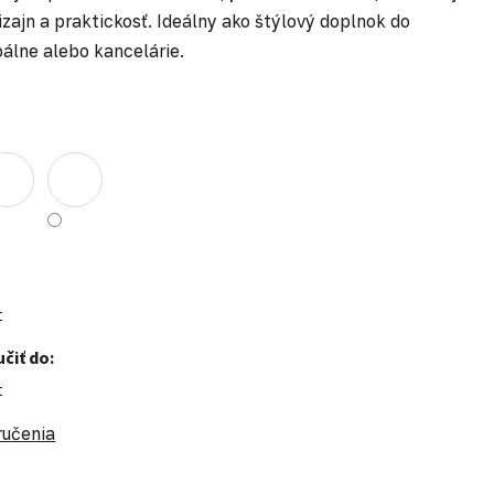
zajn a praktickosť. Ideálny ako štýlový doplnok do
álne alebo kancelárie.
t
čiť do:
t
ručenia