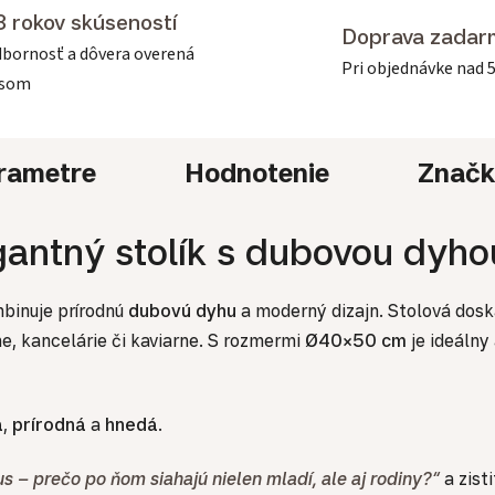
3 rokov skúseností
Doprava zadar
bornosť a dôvera overená
Pri objednávke nad 
asom
rametre
Hodnotenie
Znač
egantný stolík s dubovou dyh
mbinuje prírodnú
dubovú dyhu
a moderný dizajn. Stolová doska
e, kancelárie či kaviarne. S rozmermi
Ø40×50 cm
je ideálny
a
,
prírodná
a
hnedá
.
s – prečo po ňom siahajú nielen mladí, ale aj rodiny?“
a zist