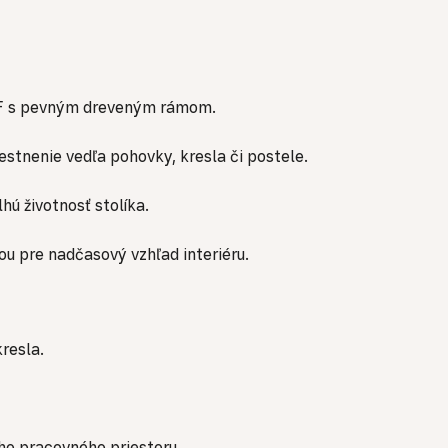
F s pevným dreveným rámom.
tnenie vedľa pohovky, kresla či postele.
ú životnosť stolíka.
u pre nadčasový vzhľad interiéru.
resla.
o pracovného priestoru.