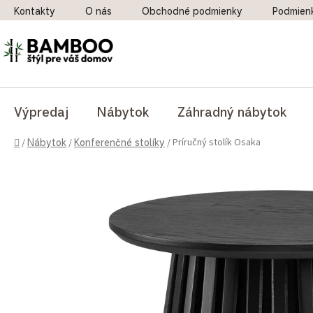
Prejsť na obsah
Kontakty
O nás
Obchodné podmienky
Podmien
Výpredaj
Nábytok
Záhradný nábytok
Domov
Príručný stolík Osaka
/
Nábytok
/
Konferenčné stolíky
/