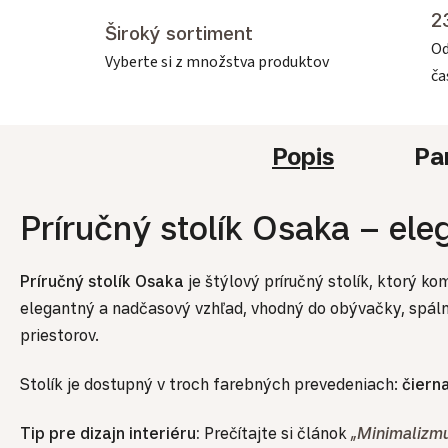
2
Široký sortiment
Od
Vyberte si z množstva produktov
č
Popis
Pa
Príručný stolík Osaka – el
Príručný stolík Osaka
je štýlový príručný stolík, ktorý ko
elegantný a nadčasový vzhľad, vhodný do obývačky, spáln
priestorov.
Stolík je dostupný v troch farebných prevedeniach:
čiern
Tip pre dizajn interiéru:
Prečítajte si článok
„Minimalizmu