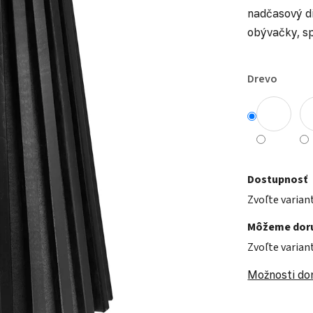
nadčasový di
obývačky, sp
Drevo
Dostupnosť
Zvoľte varian
Môžeme doru
Zvoľte varian
Možnosti do