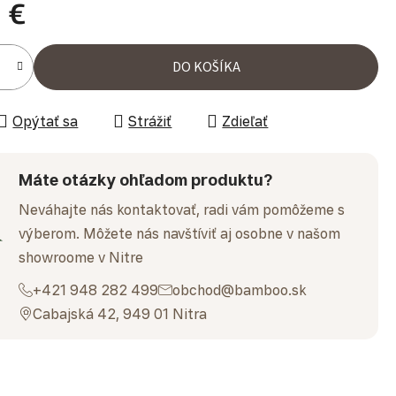
 €
ena:
DO KOŠÍKA
Opýtať sa
Strážiť
Zdieľať
Máte otázky ohľadom produktu?
Neváhajte nás kontaktovať, radi vám pomôžeme s
výberom. Môžete nás navštíviť aj osobne v našom
showroome v Nitre
+421 948 282 499
obchod@bamboo.sk
Cabajská 42, 949 01 Nitra