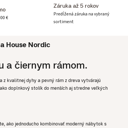
Záruka až 5 rokov
mo
Predĺžená záruka na vybraný
500 €
sortiment
ka
House Nordic
ou a čiernym rámom.
 z kvalitnej dyhy a pevný rám z dreva vytvárajú
 ako doplnkový stolík do menších aj stredne veľkých
ite, ako jednoducho kombinovať moderný nábytok s