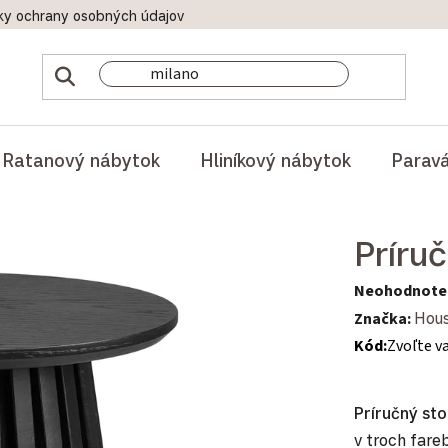
ky ochrany osobných údajov
Doprava a platby
Reklamač
Ratanový nábytok
Hliníkový nábytok
Parav
Príru
Priemerné hod
Neohodnote
Značka:
Hous
Kód:
Zvoľte v
Príručný st
v troch far