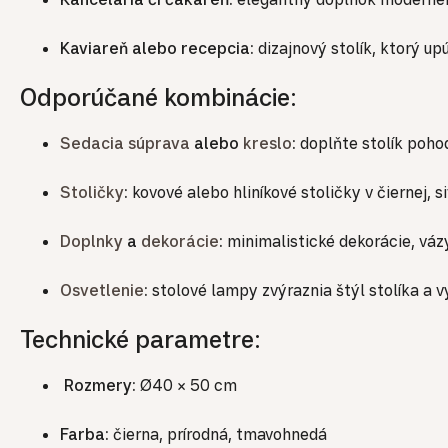
Kaviareň alebo recepcia:
dizajnový stolík, ktorý upú
Odporúčané kombinácie:
Sedacia súprava
alebo
kreslo
:
doplňte stolík poho
Stoličky
:
kovové alebo hliníkové stoličky v čiernej, s
Doplnky
a
dekorácie
:
minimalistické dekorácie, váz
Osvetlenie
:
stolové lampy zvýraznia štýl stolíka a 
Technické parametre:
Rozmery:
Ø40 × 50 cm
Farba:
čierna, prírodná, tmavohnedá