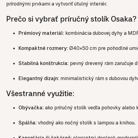
prírodnými prvkami a vytvoriť útulný interiér.
Prečo si vybrať príručný stolík Osaka?
Prémiový materiál:
kombinácia dubovej dyhy a MD
Kompaktné rozmery:
Ø40×50 cm pre pohodlné umies
Stabilná konštrukcia:
pevný drevený rám zaručuje dlh
Elegantný dizajn:
minimalistický rám s dubovou dyho
Všestranné využitie:
Obývačka:
ako príručný stolík vedľa pohovky alebo k
Spálňa:
vhodný ako nočný stolík s lampou a knihou.
Kancelária či čakáreň:
elegantný doplnok modernéh