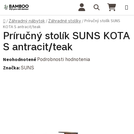
Prejsť na obsah
Hľadať
NÁKU
Domov
Príručný stolík SUNS
/
Záhradný nábytok
/
Záhradné stolíky
/
KOTA S antracit/teak
Príručný stolík SUNS KOTA
S antracit/teak
Priemerné hodnotenie produktu je 0,0 z 5 hviezdičiek.
Neohodnotené
Podrobnosti hodnotenia
Značka:
SUNS