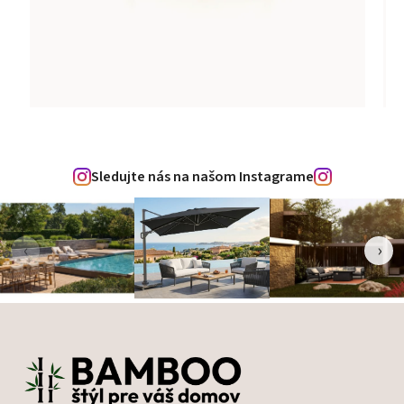
Sledujte nás na našom Instagrame
‹
›
Zápätie