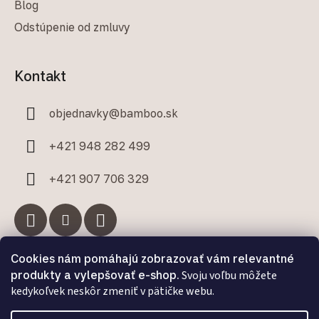
Blog
Odstúpenie od zmluvy
Kontakt
objednavky
@
bamboo.sk
+421 948 282 499
+421 907 706 329
Cookies nám pomáhajú zobrazovať vám relevantné
Facebook
produkty a vylepšovať e-shop.
Svoju voľbu môžete
kedykoľvek neskôr zmeniť v pätičke webu.